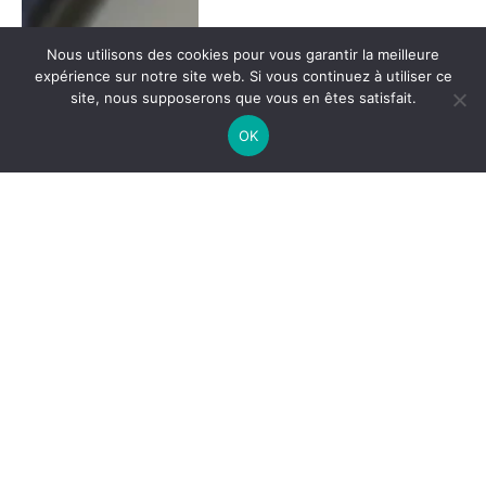
Nous utilisons des cookies pour vous garantir la meilleure
expérience sur notre site web. Si vous continuez à utiliser ce
site, nous supposerons que vous en êtes satisfait.
OK
Résultats Apple en direct : la
stratégie IA scrutée alors que
Wall Street se prépare aux
résultats du premier trimestre
Par
Yves
2 mars 2026