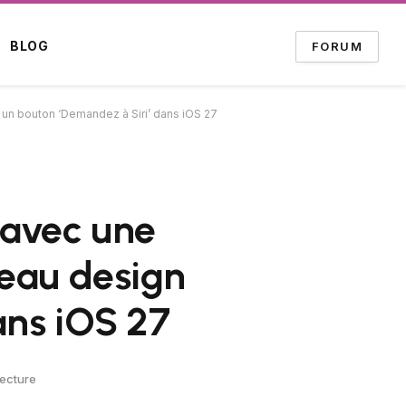
BLOG
FORUM
 un bouton ‘Demandez à Siri’ dans iOS 27
 avec une
veau design
ans iOS 27
Lecture