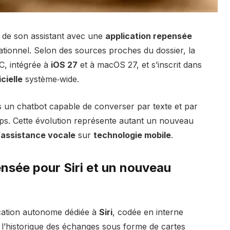
 de son assistant avec une
application repensée
ionnel. Selon des sources proches du dossier, la
C, intégrée à
iOS 27
et à macOS 27, et s’inscrit dans
icielle
système‑wide.
is un chatbot capable de converser par texte et par
apps. Cette évolution représente autant un nouveau
’
assistance vocale
sur
technologie mobile
.
ensée
pour
Siri
et un nouveau
ication autonome dédiée à
Siri
, codée en interne
l’historique des échanges sous forme de cartes