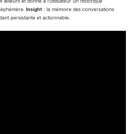
ailleurs et donne à l’utilisateur un historique
l éphémère.
Insight
: la mémoire des conversations
dant persistante et actionnable.