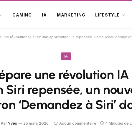
GAMING
IA
MARKETING
LIFESTYLE
 une révolution IA avec une application Siri repensée, un nouveau design et
IA
épare une révolution IA
n Siri repensée, un nou
ton ‘Demandez à Siri’ d
Par
Yves
25 mars 2026
Aucun commentaire
4 Minutes de 