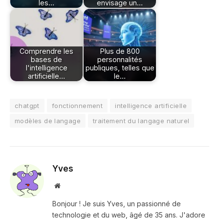
les…
envisage un…
Comprendre les
Plus de 800
bases de
personnalités
l'intelligence
publiques, telles que
artificielle…
le…
chatgpt
fonctionnement
intelligence artificielle
modèles de langage
traitement du langage naturel
Yves
Site
web
Bonjour ! Je suis Yves, un passionné de
technologie et du web, âgé de 35 ans. J'adore