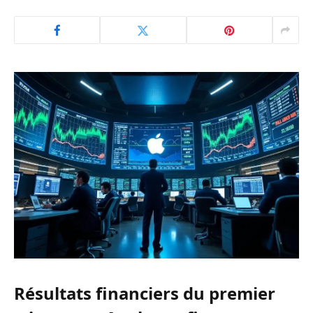
IA
Résultats Apple en direct : la
stratégie IA scrutée alors que
Wall Street se prépare aux
résultats du premier trimestre
Par
Yves
2 mars 2026
Aucun commentaire
11 Minutes de Lecture