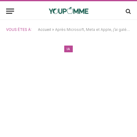
VOUS ÊTES À:
Accueil
»
Après Microsoft, Meta et Apple, j’ai galéré à retrouver un emploi — jusqu’à ce que l’IA et un regard au-delà des géants du numérique changent tout
IA