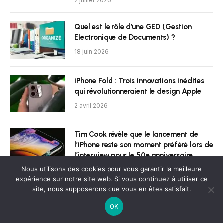
2 juillet 2026
Quel est le rôle d’une GED (Gestion
Electronique de Documents) ?
18 juin 2026
iPhone Fold : Trois innovations inédites
qui révolutionneraient le design Apple
2 avril 2026
Tim Cook révèle que le lancement de
l’iPhone reste son moment préféré lors de
l’interview pour le 50e anniversaire
d’Apple
Nous utilisons des cookies pour vous garantir la meilleure
expérience sur notre site web. Si vous continuez à utiliser ce
2 avril 2026
site, nous supposerons que vous en êtes satisfait.
OK
iOS 27 : une mise à jour majeure du
clavier en vue ?