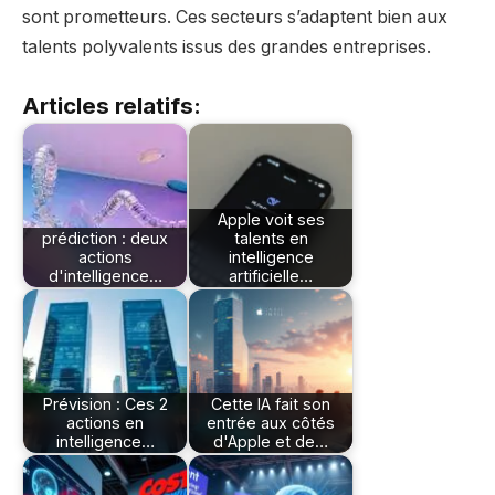
sont prometteurs. Ces secteurs s’adaptent bien aux
talents polyvalents issus des grandes entreprises.
Articles relatifs:
Apple voit ses
prédiction : deux
talents en
actions
intelligence
d'intelligence…
artificielle…
Prévision : Ces 2
Cette IA fait son
actions en
entrée aux côtés
intelligence…
d'Apple et de…