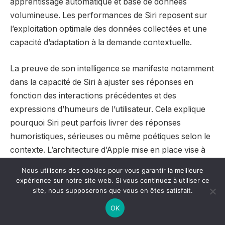
apprentissage automatique et base de données
volumineuse. Les performances de Siri reposent sur
l’exploitation optimale des données collectées et une
capacité d’adaptation à la demande contextuelle.
La preuve de son intelligence se manifeste notamment
dans la capacité de Siri à ajuster ses réponses en
fonction des interactions précédentes et des
expressions d’humeurs de l’utilisateur. Cela explique
pourquoi Siri peut parfois livrer des réponses
humoristiques, sérieuses ou même poétiques selon le
contexte. L’architecture d’Apple mise en place vise à
garantir à la fois fluidité, pertinence et respect de la vie
Nous utilisons des cookies pour vous garantir la meilleure
privée.
expérience sur notre site web. Si vous continuez à utiliser ce
site, nous supposerons que vous en êtes satisfait.
Les piliers techniques de l’intelligence
OK
de Siri :