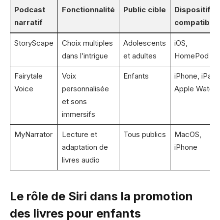
Podcast
Fonctionnalité
Public cible
Dispositifs
narratif
compatible
StoryScape
Choix multiples
Adolescents
iOS,
dans l’intrigue
et adultes
HomePod
Fairytale
Voix
Enfants
iPhone, iPad,
Voice
personnalisée
Apple Watch
et sons
immersifs
MyNarrator
Lecture et
Tous publics
MacOS,
adaptation de
iPhone
livres audio
Le rôle de Siri dans la promotion
des livres pour enfants