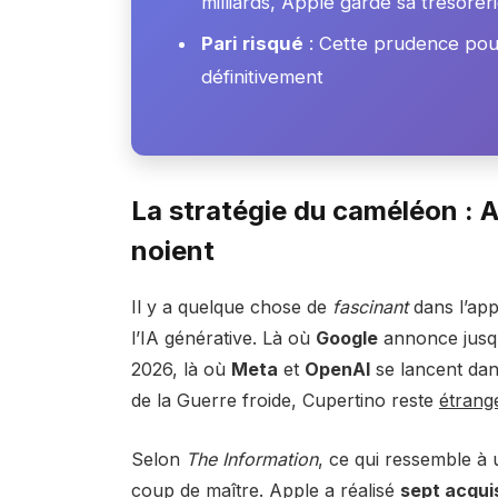
milliards, Apple garde sa trésoreri
Pari risqué
: Cette prudence pourr
définitivement
La stratégie du caméléon : A
noient
Il y a quelque chose de
fascinant
dans l’app
l’IA générative. Là où
Google
annonce jusq
2026, là où
Meta
et
OpenAI
se lancent da
de la Guerre froide, Cupertino reste
étrang
Selon
The Information
, ce qui ressemble à 
coup de maître. Apple a réalisé
sept acqui