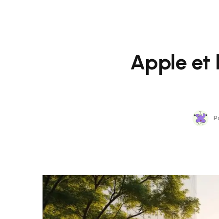
Apple et 
P