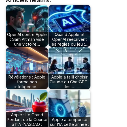
Articles relatifs:
OpenAI contre Apple
Quand Apple et
: Sam Altman vise
OpenAI réécrivent
une victoire…
les règles du jeu :…
Révélations : Apple
Apple a failli choisir
forme son
Claude ou ChatGPT :
intelligence…
les…
Apple : Le Grand
Perdant de la Course
Apple a temporisé
à l'IA (NASDAQ :
sur l'IA cette année :