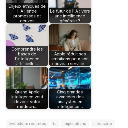
Enjeux éthiques de
l'IA : entre
Le futur de l'IA : vers
promesses et
une intelligence
dérives
générale ?
Comprendre les
bases de
Apple réduit ses
l'intelligence
ambitions pour son
artificielle…
nouveau service…
Quand Apple
Cinq grandes
Intelligence veut
avancées des
devenir votre
analystes en
médecin…
intelligence…
évolutions récentes
ia
implications
médecine