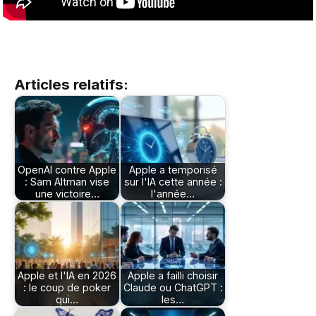
Articles relatifs:
OpenAI contre Apple
Apple a temporisé
: Sam Altman vise
sur l'IA cette année :
une victoire…
l'année…
Apple et l'IA en 2026
Apple a failli choisir
: le coup de poker
Claude ou ChatGPT :
qui…
les…