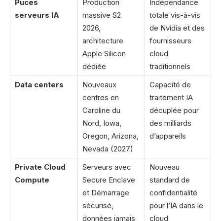
Puces
Production
Indépendance
serveurs IA
massive S2
totale vis-à-vis
2026,
de Nvidia et des
architecture
fournisseurs
Apple Silicon
cloud
dédiée
traditionnels
Data centers
Nouveaux
Capacité de
centres en
traitement IA
Caroline du
décuplée pour
Nord, Iowa,
des milliards
Oregon, Arizona,
d’appareils
Nevada (2027)
Private Cloud
Serveurs avec
Nouveau
Compute
Secure Enclave
standard de
et Démarrage
confidentialité
sécurisé,
pour l’IA dans le
données jamais
cloud