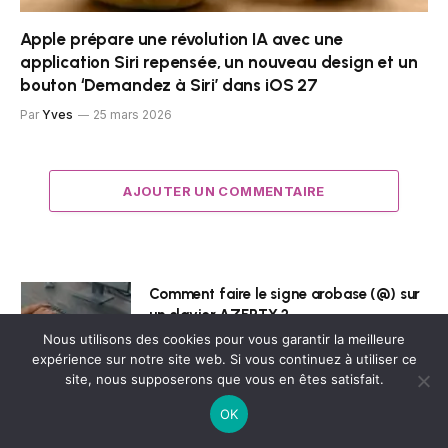
Apple prépare une révolution IA avec une
application Siri repensée, un nouveau design et un
bouton ‘Demandez à Siri’ dans iOS 27
Par
Yves
25 mars 2026
AJOUTER UN COMMENTAIRE
Comment faire le signe arobase (@) sur
un clavier AZERTY ?
Nous utilisons des cookies pour vous garantir la meilleure
7 juillet 2026
expérience sur notre site web. Si vous continuez à utiliser ce
site, nous supposerons que vous en êtes satisfait.
Comment Préparer Vos Photos Pour Les
OK
Réseaux Sociaux Sans Passer Par
Photoshop