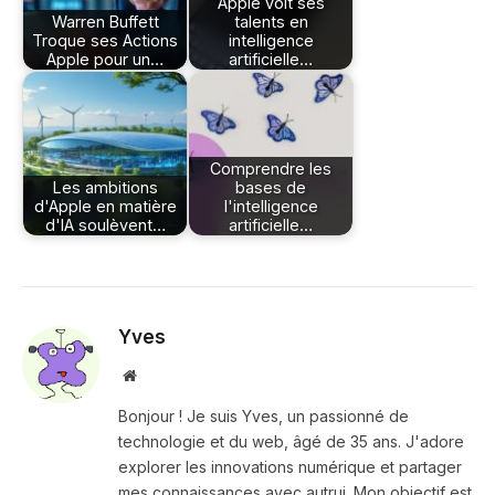
Apple voit ses
Warren Buffett
talents en
Troque ses Actions
intelligence
Apple pour un…
artificielle…
Comprendre les
Les ambitions
bases de
d'Apple en matière
l'intelligence
d'IA soulèvent…
artificielle…
Yves
Site
web
Bonjour ! Je suis Yves, un passionné de
technologie et du web, âgé de 35 ans. J'adore
explorer les innovations numérique et partager
mes connaissances avec autrui. Mon objectif est