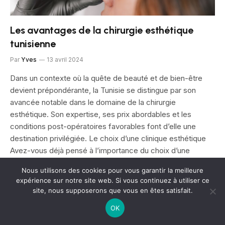
Les avantages de la chirurgie esthétique
tunisienne
Par
Yves
13 avril 2024
Dans un contexte où la quête de beauté et de bien-être
devient prépondérante, la Tunisie se distingue par son
avancée notable dans le domaine de la chirurgie
esthétique. Son expertise, ses prix abordables et les
conditions post-opératoires favorables font d’elle une
destination privilégiée. Le choix d’une clinique esthétique
Avez-vous déjà pensé à l’importance du choix d’une
clinique esthétique pour une chirurgie esthétique Tunisie ?
Nous utilisons des cookies pour vous garantir la meilleure
C’est un élément déterminant. En Tunisie, les
expérience sur notre site web. Si vous continuez à utiliser ce
établissements spécialisés dans ce domaine se distinguent
site, nous supposerons que vous en êtes satisfait.
par une gamme de services de haute qualité et diversifiée.
OK
Ils disposent des dernières technologies et d’un personnel
médical compétent, expérimenté et…