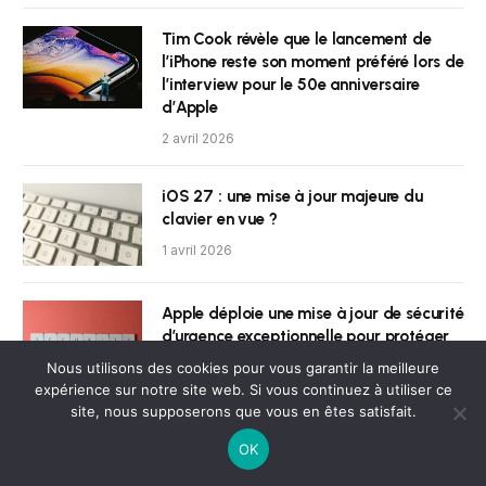
Tim Cook révèle que le lancement de
l’iPhone reste son moment préféré lors de
l’interview pour le 50e anniversaire
d’Apple
2 avril 2026
iOS 27 : une mise à jour majeure du
clavier en vue ?
1 avril 2026
Apple déploie une mise à jour de sécurité
d’urgence exceptionnelle pour protéger
les utilisateurs d’iOS 18
Nous utilisons des cookies pour vous garantir la meilleure
expérience sur notre site web. Si vous continuez à utiliser ce
1 avril 2026
site, nous supposerons que vous en êtes satisfait.
Les AirPods Max 2 débarquent enfin
OK
dans les boutiques Apple