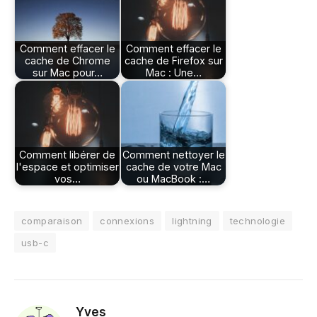
Comment effacer le
Comment effacer le
cache de Chrome
cache de Firefox sur
sur Mac pour…
Mac : Une…
Comment libérer de
Comment nettoyer le
l'espace et optimiser
cache de votre Mac
vos…
ou MacBook :…
comparaison
connexions
lightning
technologie
usb-c
Yves