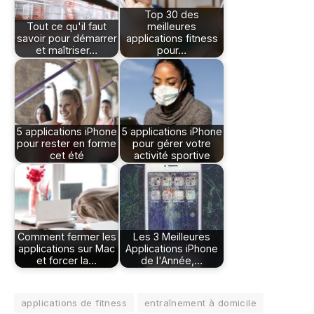
Top 30 des
Tout ce qu'il faut
meilleures
savoir pour démarrer
applications fitness
et maîtriser…
pour…
5 applications iPhone
5 applications iPhone
pour rester en forme
pour gérer votre
cet été
activité sportive
Comment fermer les
Les 3 Meilleures
applications sur Mac
Applications iPhone
et forcer la…
de l'Année,…
applications de fitness
entraînement à domicile