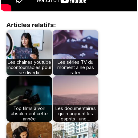
Articles relatifs:
Les chaînes youtube
Les séries TV du
incontournables pour
moment à ne pas
se divertir
rater
Top films à voir
Les documentaires
absolument cette
qui marquent les
année
esprits : une…