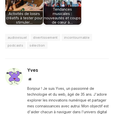
Tendances
Activités de loisirs
musicales :
créatifs à tester pour
nouveautés et coups
stimuler…
de cœur à…
audiovisuel
divertissement
incontournable
podcasts
sélection
Yves
Site
web
Bonjour ! Je suis Yves, un passionné de
technologie et du web, âgé de 35 ans. J'adore
explorer les innovations numérique et partager
mes connaissances avec autrui. Mon objectif est
d'aider chacun à naviguer dans l'univers digital