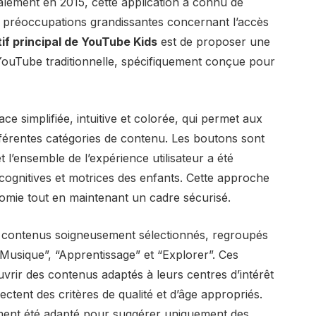
ialement en 2015, cette application a connu de
préoccupations grandissantes concernant l’accès
tif principal de YouTube Kids
est de proposer une
 YouTube traditionnelle, spécifiquement conçue pour
ace simplifiée, intuitive et colorée, qui permet aux
fférentes catégories de contenu. Les boutons sont
l’ensemble de l’expérience utilisateur a été
ognitives et motrices des enfants. Cette approche
tonomie tout en maintenant un cadre sécurisé.
 contenus soigneusement sélectionnés, regroupés
“Musique”, “Apprentissage” et “Explorer”. Ces
vrir des contenus adaptés à leurs centres d’intérêt
ctent des critères de qualité et d’âge appropriés.
ent été adapté pour suggérer uniquement des