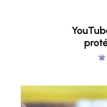
YouTube 
prot