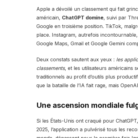
Apple a dévoilé un classement qui fait grinc
américain,
ChatGPT domine
, suivi par Th
Google en troisième position. TikTok, malg
place. Instagram, autrefois incontournable
Google Maps, Gmail et Google Gemini compl
Deux constats sautent aux yeux :
les applic
classements
, et les utilisateurs américain
traditionnels au profit d’outils plus produc
que la bataille de l’IA fait rage, mais Open
Une ascension mondiale ful
Si les États-Unis ont craqué pour ChatGPT,
2025, l’application a pulvérisé tous les re
monde, dépassant pour la première fois In