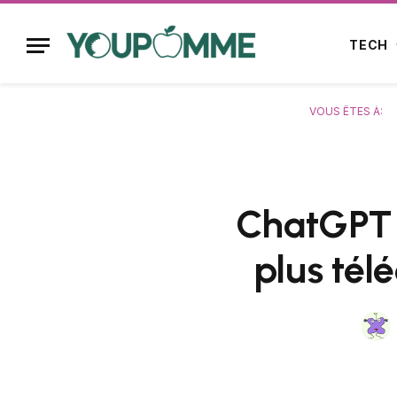
TECH
VOUS ÊTES À:
ChatGPT d
plus tél