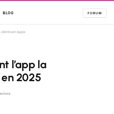
BLOG
FORUM
, détrônant Apple
t l’app la
s en 2025
Lecture