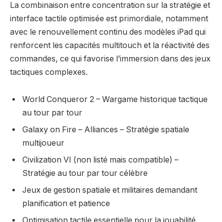
La combinaison entre concentration sur la stratégie et
interface tactile optimisée est primordiale, notamment
avec le renouvellement continu des modèles iPad qui
renforcent les capacités multitouch et la réactivité des
commandes, ce qui favorise l’immersion dans des jeux
tactiques complexes.
World Conqueror 2 – Wargame historique tactique
au tour par tour
Galaxy on Fire – Alliances – Stratégie spatiale
multijoueur
Civilization VI (non listé mais compatible) –
Stratégie au tour par tour célèbre
Jeux de gestion spatiale et militaires demandant
planification et patience
Optimisation tactile essentielle pour la jouabilité