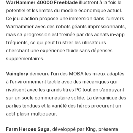
WarHammer 40000 Freeblade
illustrent à la fois le
potentiel et les limites du modèle économique actuel.
Ce jeu d’action propose une immersion dans l’univers
Warhammer avec des robots géants impressionnants,
mais sa progression est freinée par des achats in-app
fréquents, ce qui peut frustrer les utilisateurs
cherchant une expérience fluide sans dépenses
supplémentaires.
Vainglory
demeure l’un des MOBA les mieux adaptés
à l’environnement tactile avec des mécaniques qui
rivalisent avec les grands titres PC tout en s’appuyant
sur un socle communautaire solide. La dynamique des
parties tendues et la variété des héros procurent un
actif plaisir multijoueur.
Farm Heroes Saga
, développé par King, présente