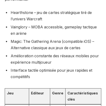
Hearthstone – jeu de cartes stratégique tiré de
l’univers Warcraft
Vainglory – MOBA accessible, gameplay tactique
en arène
Magic: The Gathering Arena (compatible iOS) –
Alternative classique aux jeux de cartes
Amélioration constante des réseaux mobiles pour
expérience multijoueur
Interface tactile optimisée pour jeux rapides et
compétitifs
Jeu
Editeur
Genre
Caractéristiques
clés