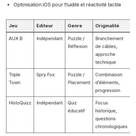
Optimisation iOS pour fluidité et réactivité tactile
Jeu
Editeur
Genre
Originalité
AUX B
Indépendant
Puzzle /
Branchement
Réflexion
de câbles,
approche
technique
Triple
Spry Fox
Puzzle /
Combinaison
Town
Placement
d’éléments,
progression
HistoQuizz
Indépendant
Quiz
Focus
éducatif
historique,
questions
chronologiques