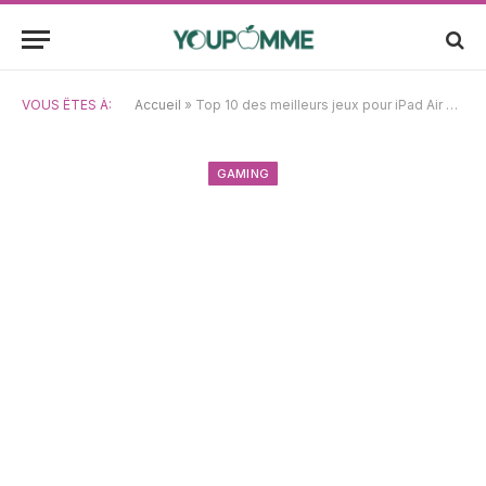
VOUS ÊTES À:
Accueil
»
Top 10 des meilleurs jeux pour iPad Air 2 et iPad mini 3 en 2025
GAMING