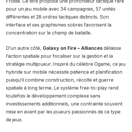
Froide. Ce titre propose une profondeur tactique rare
pour un jeu mobile avec 34 campagnes, 57 unités
différentes et 28 ordres tactiques distincts. Son
interface et ses graphismes sobres favorisent la
concentration sur le champ de bataille.
D’un autre côté,
Galaxy on Fire – Alliances
délaisse
l’action spatiale pour focaliser sur la gestion et la
stratégie multijoueur. Inspiré du célèbre Ogame, ce jeu
hybride sur mobile nécessite patience et planification
puisqu’il combine construction, récolte et guerre
spatiale à long terme. Le système free-to-play rend
toutefois le développement complexe sans
investissements additionnels, une contrainte souvent
mise en avant par les joueurs passionnés de ce type
de jeux.