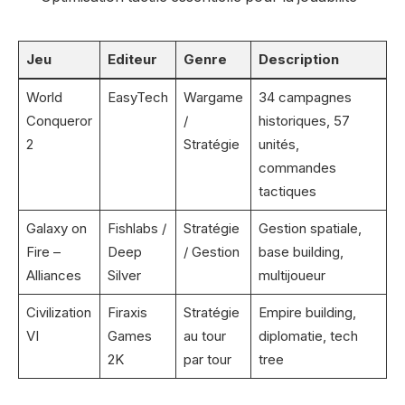
Jeu
Editeur
Genre
Description
World
EasyTech
Wargame
34 campagnes
Conqueror
/
historiques, 57
2
Stratégie
unités,
commandes
tactiques
Galaxy on
Fishlabs /
Stratégie
Gestion spatiale,
Fire –
Deep
/ Gestion
base building,
Alliances
Silver
multijoueur
Civilization
Firaxis
Stratégie
Empire building,
VI
Games
au tour
diplomatie, tech
2K
par tour
tree