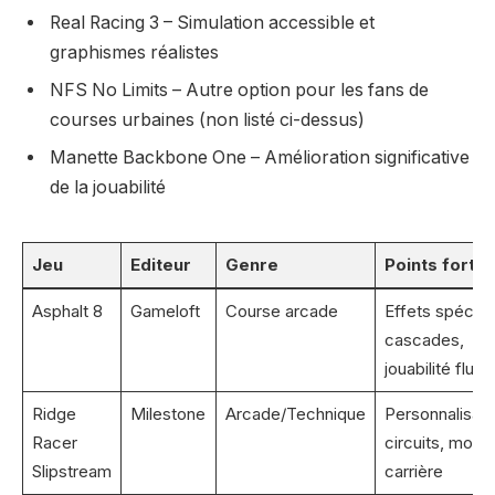
Real Racing 3 – Simulation accessible et
graphismes réalistes
NFS No Limits – Autre option pour les fans de
courses urbaines (non listé ci-dessus)
Manette Backbone One – Amélioration significative
de la jouabilité
Jeu
Editeur
Genre
Points forts
Asphalt 8
Gameloft
Course arcade
Effets spéciau
cascades,
jouabilité fluid
Ridge
Milestone
Arcade/Technique
Personnalisati
Racer
circuits, mode
Slipstream
carrière