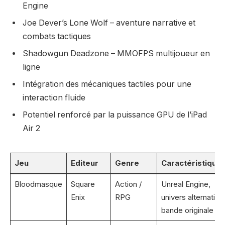
Engine
Joe Dever’s Lone Wolf – aventure narrative et
combats tactiques
Shadowgun Deadzone – MMOFPS multijoueur en
ligne
Intégration des mécaniques tactiles pour une
interaction fluide
Potentiel renforcé par la puissance GPU de l’iPad
Air 2
Jeu
Editeur
Genre
Caractéristique
Bloodmasque
Square
Action /
Unreal Engine,
Enix
RPG
univers alternatif,
bande originale