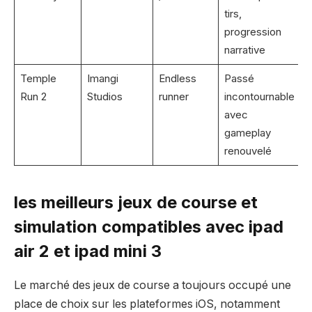
tirs,
progression
narrative
Temple
Imangi
Endless
Passé
Run 2
Studios
runner
incontournable
avec
gameplay
renouvelé
les meilleurs jeux de course et
simulation compatibles avec ipad
air 2 et ipad mini 3
Le marché des jeux de course a toujours occupé une
place de choix sur les plateformes iOS, notamment