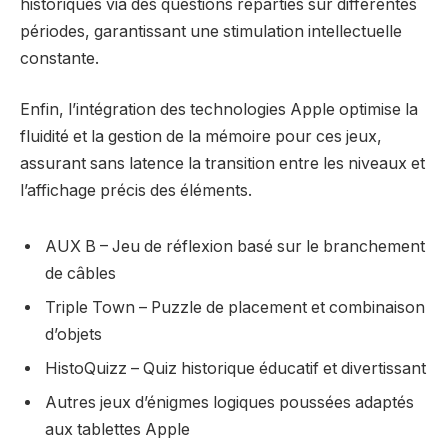
historiques via des questions réparties sur différentes
périodes, garantissant une stimulation intellectuelle
constante.
Enfin, l’intégration des technologies Apple optimise la
fluidité et la gestion de la mémoire pour ces jeux,
assurant sans latence la transition entre les niveaux et
l’affichage précis des éléments.
AUX B – Jeu de réflexion basé sur le branchement
de câbles
Triple Town – Puzzle de placement et combinaison
d’objets
HistoQuizz – Quiz historique éducatif et divertissant
Autres jeux d’énigmes logiques poussées adaptés
aux tablettes Apple