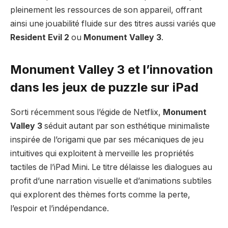
pleinement les ressources de son appareil, offrant
ainsi une jouabilité fluide sur des titres aussi variés que
Resident Evil 2
ou
Monument Valley 3
.
Monument Valley 3 et l’innovation
dans les jeux de puzzle sur iPad
Sorti récemment sous l’égide de Netflix,
Monument
Valley 3
séduit autant par son esthétique minimaliste
inspirée de l’origami que par ses mécaniques de jeu
intuitives qui exploitent à merveille les propriétés
tactiles de l’iPad Mini. Le titre délaisse les dialogues au
profit d’une narration visuelle et d’animations subtiles
qui explorent des thèmes forts comme la perte,
l’espoir et l’indépendance.