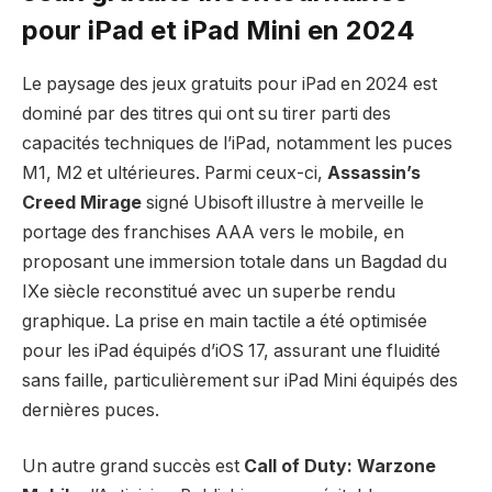
pour iPad et iPad Mini en 2024
Le paysage des jeux gratuits pour iPad en 2024 est
dominé par des titres qui ont su tirer parti des
capacités techniques de l’iPad, notamment les puces
M1, M2 et ultérieures. Parmi ceux-ci,
Assassin’s
Creed Mirage
signé Ubisoft illustre à merveille le
portage des franchises AAA vers le mobile, en
proposant une immersion totale dans un Bagdad du
IXe siècle reconstitué avec un superbe rendu
graphique. La prise en main tactile a été optimisée
pour les iPad équipés d’iOS 17, assurant une fluidité
sans faille, particulièrement sur iPad Mini équipés des
dernières puces.
Un autre grand succès est
Call of Duty: Warzone