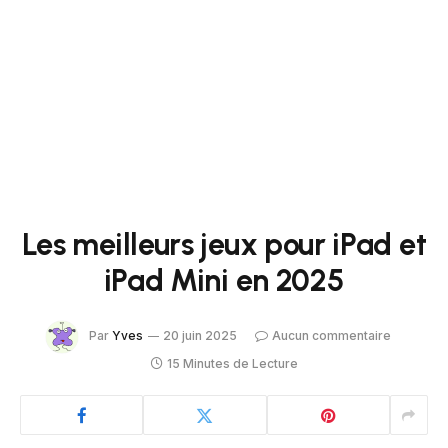
Les meilleurs jeux pour iPad et
iPad Mini en 2025
Par
Yves
20 juin 2025
Aucun commentaire
15 Minutes de Lecture