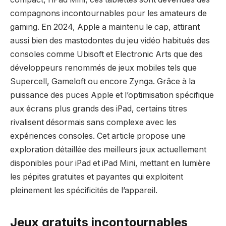
compagnons incontournables pour les amateurs de
gaming. En 2024, Apple a maintenu le cap, attirant
aussi bien des mastodontes du jeu vidéo habitués des
consoles comme Ubisoft et Electronic Arts que des
développeurs renommés de jeux mobiles tels que
Supercell, Gameloft ou encore Zynga. Grâce à la
puissance des puces Apple et l’optimisation spécifique
aux écrans plus grands des iPad, certains titres
rivalisent désormais sans complexe avec les
expériences consoles. Cet article propose une
exploration détaillée des meilleurs jeux actuellement
disponibles pour iPad et iPad Mini, mettant en lumière
les pépites gratuites et payantes qui exploitent
pleinement les spécificités de l’appareil.
Jeux gratuits incontournables