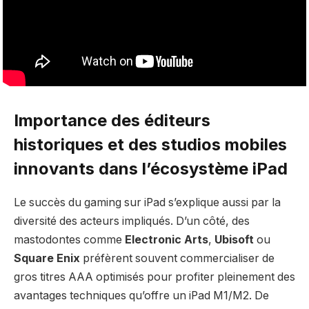
Importance des éditeurs
historiques et des studios mobiles
innovants dans l’écosystème iPad
Le succès du gaming sur iPad s’explique aussi par la
diversité des acteurs impliqués. D’un côté, des
mastodontes comme
Electronic Arts
,
Ubisoft
ou
Square Enix
préfèrent souvent commercialiser de
gros titres AAA optimisés pour profiter pleinement des
avantages techniques qu’offre un iPad M1/M2. De