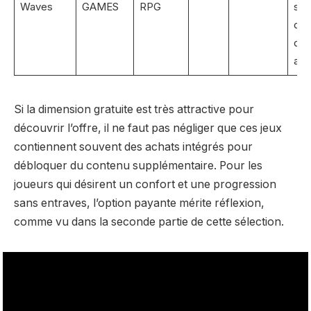
Waves
GAMES
RPG
sy
d’É
diff
ava
Si la dimension gratuite est très attractive pour
découvrir l’offre, il ne faut pas négliger que ces jeux
contiennent souvent des achats intégrés pour
débloquer du contenu supplémentaire. Pour les
joueurs qui désirent un confort et une progression
sans entraves, l’option payante mérite réflexion,
comme vu dans la seconde partie de cette sélection.