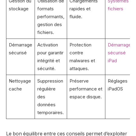
Gestion du
Utilisation de
Chargements
Systèmes
stockage
formats
rapides et
fichiers
performants,
fluide.
gestion des
fichiers.
Démarrage
Activation
Protection
Démarrage
sécurisé
pour garantir
contre
sécurisé
intégrité et
malwares et
iPad
sécurité.
attaques.
Nettoyage
Suppression
Préserve
Réglages
cache
régulière
performance et
iPadOS
des
espace disque.
données
temporaires.
Le bon équilibre entre ces conseils permet d’exploiter