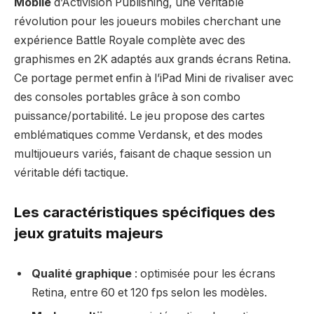
Mobile
d’Activision Publishing, une véritable
révolution pour les joueurs mobiles cherchant une
expérience Battle Royale complète avec des
graphismes en 2K adaptés aux grands écrans Retina.
Ce portage permet enfin à l’iPad Mini de rivaliser avec
des consoles portables grâce à son combo
puissance/portabilité. Le jeu propose des cartes
emblématiques comme Verdansk, et des modes
multijoueurs variés, faisant de chaque session un
véritable défi tactique.
Les caractéristiques spécifiques des
jeux gratuits majeurs
Qualité graphique
: optimisée pour les écrans
Retina, entre 60 et 120 fps selon les modèles.