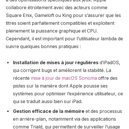
collabore étroitement avec des acteurs comme
Square Enix, Gameloft ou King pour s’assurer que les
titres soient parfaitement compatibles et exploitent
pleinement la puissance graphique et CPU.
Cependant, il est important pour l’utilisateur lambda de
suivre quelques bonnes pratiques :
Installation de mises à jour régulières
d’iPadOS,
qui corrigent bugs et améliorent la stabilité. La
récente
mise à jour de macOS Sonoma
offre des
pistes sur la manière dont Apple pousse ses
systèmes pour optimiser l’expérience utilisateur, ce
qui se traduit aussi bien sur iPad.
Gestion efficace de la mémoire
et des processus
en arrière-plan, notamment via des applications
comme Triald, qui permettent de surveiller l’usage