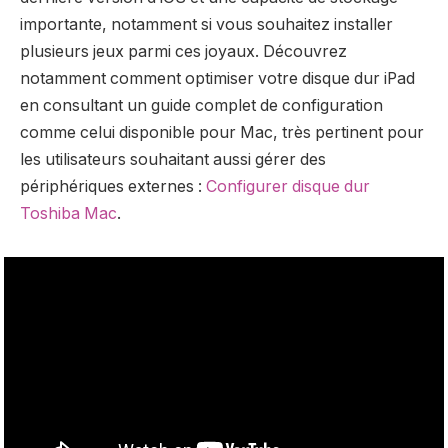
importante, notamment si vous souhaitez installer
plusieurs jeux parmi ces joyaux. Découvrez
notamment comment optimiser votre disque dur iPad
en consultant un guide complet de configuration
comme celui disponible pour Mac, très pertinent pour
les utilisateurs souhaitant aussi gérer des
périphériques externes :
Configurer disque dur
Toshiba Mac
.