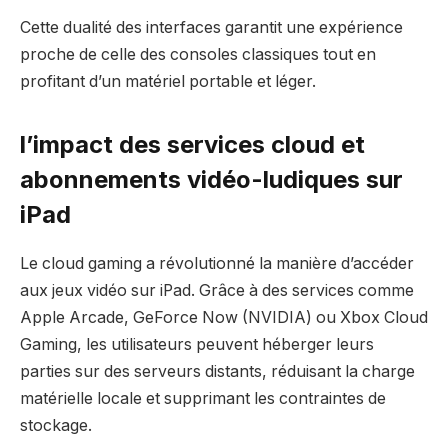
Cette dualité des interfaces garantit une expérience
proche de celle des consoles classiques tout en
profitant d’un matériel portable et léger.
l’impact des services cloud et
abonnements vidéo-ludiques sur
iPad
Le cloud gaming a révolutionné la manière d’accéder
aux jeux vidéo sur iPad. Grâce à des services comme
Apple Arcade, GeForce Now (NVIDIA) ou Xbox Cloud
Gaming, les utilisateurs peuvent héberger leurs
parties sur des serveurs distants, réduisant la charge
matérielle locale et supprimant les contraintes de
stockage.