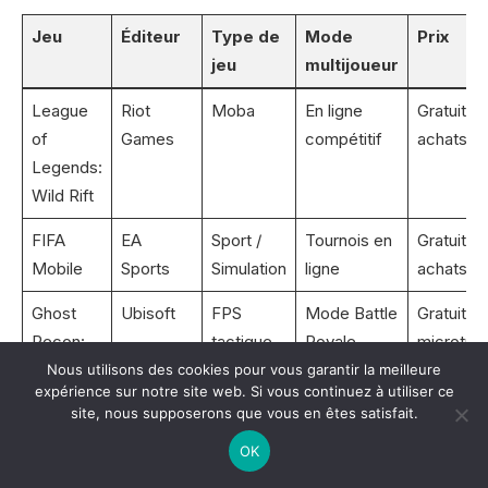
Jeu
Éditeur
Type de
Mode
Prix
jeu
multijoueur
League
Riot
Moba
En ligne
Gratuit a
of
Games
compétitif
achats in
Legends:
Wild Rift
FIFA
EA
Sport /
Tournois en
Gratuit a
Mobile
Sports
Simulation
ligne
achats in
Ghost
Ubisoft
FPS
Mode Battle
Gratuit a
Recon:
tactique
Royale
microtran
Frontline
Nous utilisons des cookies pour vous garantir la meilleure
expérience sur notre site web. Si vous continuez à utiliser ce
Call of
Activision
FPS
Multijoueur
Gratuit a
site, nous supposerons que vous en êtes satisfait.
Duty:
Blizzard
en ligne
achats in
OK
Mobile