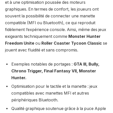
et à une optimisation poussée des moteurs
graphiques. En termes de confort, les joueurs ont
souvent la possibilité de connecter une manette
compatible (MFI ou Bluetooth), ce qui reproduit
fidèlement l’expérience console. Ainsi, même des jeux
exigeants techniquement comme
Monster Hunter
Freedom Unite
ou
Roller Coaster Tycoon Classic
se
jouent avec fluidité et sans compromis.
Exemples notables de portages :
GTA III, Bully,
Chrono Trigger, Final Fantasy VII, Monster
Hunter.
Optimisation pour le tactile et la manette : jeux
compatibles avec manettes MFI et autres
périphériques Bluetooth.
Qualité graphique soutenue grâce à la puce Apple