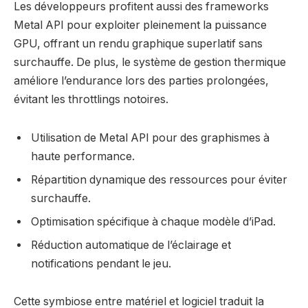
Les développeurs profitent aussi des frameworks
Metal API pour exploiter pleinement la puissance
GPU, offrant un rendu graphique superlatif sans
surchauffe. De plus, le système de gestion thermique
améliore l’endurance lors des parties prolongées,
évitant les throttlings notoires.
Utilisation de Metal API pour des graphismes à
haute performance.
Répartition dynamique des ressources pour éviter
surchauffe.
Optimisation spécifique à chaque modèle d’iPad.
Réduction automatique de l’éclairage et
notifications pendant le jeu.
Cette symbiose entre matériel et logiciel traduit la