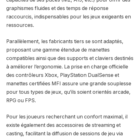
graphismes fluides et des temps de réponse
raccourcis, indispensables pour les jeux exigeants en
ressources.
Parallèlement, les fabricants tiers se sont adaptés,
proposant une gamme étendue de manettes
compatibles ainsi que des supports et claviers destinés
à améliorer l’ergonomie. La prise en charge officielle
des contrôleurs Xbox, PlayStation DualSense et
manettes certifiées MFI assure une grande souplesse
pour tous types de jeux, qu’ils soient orientés arcade,
RPG ou FPS.
Pour les joueurs recherchant un confort maximal, il
existe également des accessoires de streaming et
casting, facilitant la diffusion de sessions de jeu via