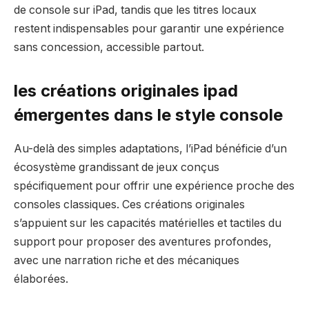
de console sur iPad, tandis que les titres locaux
restent indispensables pour garantir une expérience
sans concession, accessible partout.
les créations originales ipad
émergentes dans le style console
Au-delà des simples adaptations, l’iPad bénéficie d’un
écosystème grandissant de jeux conçus
spécifiquement pour offrir une expérience proche des
consoles classiques. Ces créations originales
s’appuient sur les capacités matérielles et tactiles du
support pour proposer des aventures profondes,
avec une narration riche et des mécaniques
élaborées.