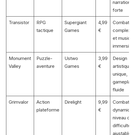
narration
forte
Transistor
RPG
Supergiant
4,99
Combats
tactique
Games
€
complexe
et musiqu
immersive
Monument
Puzzle-
Ustwo
3,99
Design
Valley
aventure
Games
€
artistique
unique,
gameplay
fluide
Grimvalor
Action
Direlight
9,99
Combat
plateforme
€
dynamique
niveau de
difficulté
ajustable