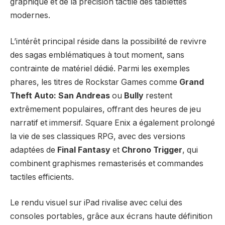
graphique et de la précision tactile des tablettes
modernes.
L’intérêt principal réside dans la possibilité de revivre
des sagas emblématiques à tout moment, sans
contrainte de matériel dédié. Parmi les exemples
phares, les titres de Rockstar Games comme
Grand
Theft Auto: San Andreas
ou
Bully
restent
extrêmement populaires, offrant des heures de jeu
narratif et immersif. Square Enix a également prolongé
la vie de ses classiques RPG, avec des versions
adaptées de
Final Fantasy
et
Chrono Trigger
, qui
combinent graphismes remasterisés et commandes
tactiles efficients.
Le rendu visuel sur iPad rivalise avec celui des
consoles portables, grâce aux écrans haute définition