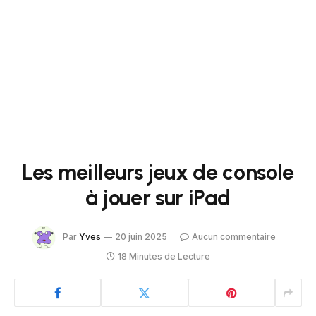
Les meilleurs jeux de console
à jouer sur iPad
Par
Yves
20 juin 2025
Aucun commentaire
18 Minutes de Lecture