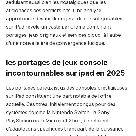
séduisant aussi bien les nostalgiques que les
aficionados des derniers hits. Une analyse
approfondie des meilleurs jeux de console jouables
sur iPad révèle un vaste panorama combinant
portages, jeux originaux et services cloud, à l’aube
d’une nouvelle ère de convergence ludique.
les portages de jeux console
incontournables sur ipad en 2025
Les portages de jeux issus des consoles prestigieuses
sur iPad constituent une part notable de l’offre
actuelle. Ces titres, initialement conçus pour des
systèmes comme la Nintendo Switch, la Sony
PlayStation ou la Microsoft Xbox, bénéficient
d’adaptations spécifiques tirant parti de la puissance