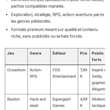
parfois compatibles manette.
Exploration, stratégie, RPG, action-aventure parmi
les genres plébiscités.
Formats premium misant sur qualité et contenu
riche, sans publicités ou achats forcés.
Jeu
Genre
Éditeur
Prix
Points
forts
Oceanhorn
Action-
FDG
7,99
Inspiré de
RPG
Entertainment
€
Zelda,
graphisme
élégants
Bastion
Hack and
Supergiant
4,99
Réalisme
slash
Games
€
tactique,