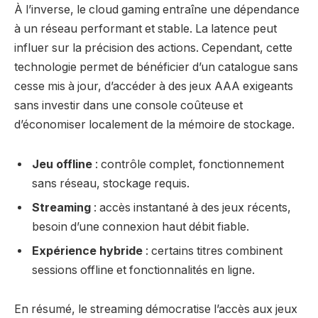
À l’inverse, le cloud gaming entraîne une dépendance
à un réseau performant et stable. La latence peut
influer sur la précision des actions. Cependant, cette
technologie permet de bénéficier d’un catalogue sans
cesse mis à jour, d’accéder à des jeux AAA exigeants
sans investir dans une console coûteuse et
d’économiser localement de la mémoire de stockage.
Jeu offline
: contrôle complet, fonctionnement
sans réseau, stockage requis.
Streaming
: accès instantané à des jeux récents,
besoin d’une connexion haut débit fiable.
Expérience hybride
: certains titres combinent
sessions offline et fonctionnalités en ligne.
En résumé, le streaming démocratise l’accès aux jeux