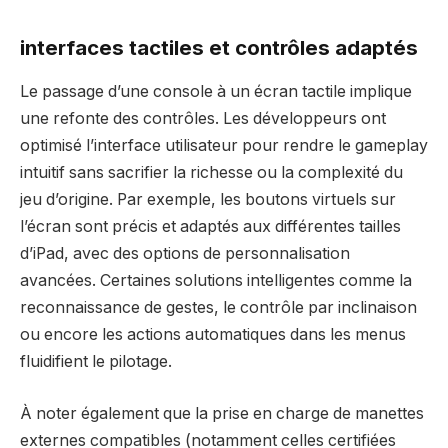
interfaces tactiles et contrôles adaptés
Le passage d’une console à un écran tactile implique
une refonte des contrôles. Les développeurs ont
optimisé l’interface utilisateur pour rendre le gameplay
intuitif sans sacrifier la richesse ou la complexité du
jeu d’origine. Par exemple, les boutons virtuels sur
l’écran sont précis et adaptés aux différentes tailles
d’iPad, avec des options de personnalisation
avancées. Certaines solutions intelligentes comme la
reconnaissance de gestes, le contrôle par inclinaison
ou encore les actions automatiques dans les menus
fluidifient le pilotage.
À noter également que la prise en charge de manettes
externes compatibles (notamment celles certifiées