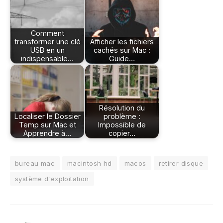
Comment
transformer une clé
Afficher les fichiers
USB en un
cachés sur Mac :
indispensable…
Guide…
Résolution du
Localiser le Dossier
problème :
Temp sur Mac et
Impossible de
Apprendre à…
copier…
bureau mac
macintosh hd
macos
retirer disque
système d'exploitation