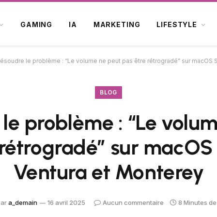
GAMING
IA
MARKETING
LIFESTYLE
ésoudre le problème : “Le volume ne peut pas être rétrogradé” sur macOS 
BLOG
le problème : “Le volu
 rétrogradé” sur macO
Ventura et Monterey
ar
a_demain
16 avril 2025
Aucun commentaire
8 Minutes de