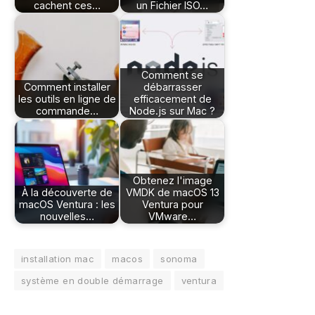
cachent ces…
un Fichier ISO…
Comment se
Comment installer
débarrasser
les outils en ligne de
efficacement de
commande…
Node.js sur Mac ?
Obtenez l'image
À la découverte de
VMDK de macOS 13
macOS Ventura : les
Ventura pour
nouvelles…
VMware…
installation mac
macos
sonoma
système en double démarrage
ventura