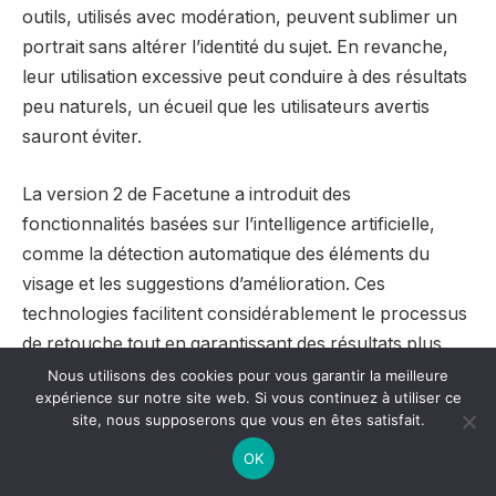
outils, utilisés avec modération, peuvent sublimer un
portrait sans altérer l’identité du sujet. En revanche,
leur utilisation excessive peut conduire à des résultats
peu naturels, un écueil que les utilisateurs avertis
sauront éviter.
La version 2 de Facetune a introduit des
fonctionnalités basées sur l’intelligence artificielle,
comme la détection automatique des éléments du
visage et les suggestions d’amélioration. Ces
technologies facilitent considérablement le processus
de retouche tout en garantissant des résultats plus
cohérents.
Nous utilisons des cookies pour vous garantir la meilleure
expérience sur notre site web. Si vous continuez à utiliser ce
site, nous supposerons que vous en êtes satisfait.
Les outils de design graphique
OK
adaptés à la photographie