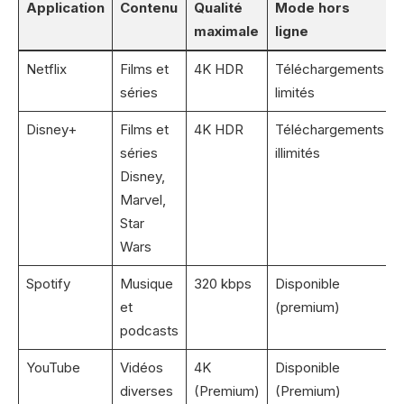
Application
Contenu
Qualité
Mode hors
maximale
ligne
Netflix
Films et
4K HDR
Téléchargements
séries
limités
Disney+
Films et
4K HDR
Téléchargements
séries
illimités
Disney,
Marvel,
Star
Wars
Spotify
Musique
320 kbps
Disponible
et
(premium)
podcasts
YouTube
Vidéos
4K
Disponible
diverses
(Premium)
(Premium)