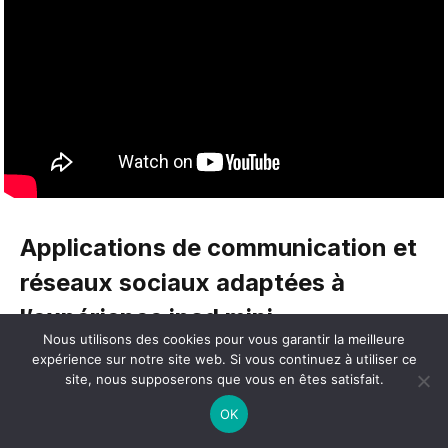
Applications de communication et
réseaux sociaux adaptées à
l’expérience ipad mini
Nous utilisons des cookies pour vous garantir la meilleure
expérience sur notre site web. Si vous continuez à utiliser ce
L’iPad Mini offre une expérience unique pour les
site, nous supposerons que vous en êtes satisfait.
applications de communication et réseaux sociaux, se
OK
positionnant à mi-chemin entre la compacité d’un
smartphone et le confort d’affichage d’une tablette