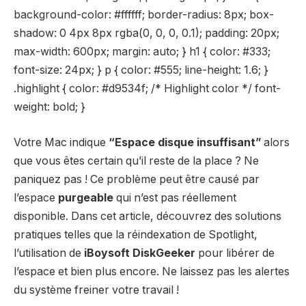
background-color: #ffffff; border-radius: 8px; box-
shadow: 0 4px 8px rgba(0, 0, 0, 0.1); padding: 20px;
max-width: 600px; margin: auto; } h1 { color: #333;
font-size: 24px; } p { color: #555; line-height: 1.6; }
.highlight { color: #d9534f; /* Highlight color */ font-
weight: bold; }
Votre Mac indique
“Espace disque insuffisant”
alors
que vous êtes certain qu’il reste de la place ? Ne
paniquez pas ! Ce problème peut être causé par
l’espace
purgeable
qui n’est pas réellement
disponible. Dans cet article, découvrez des solutions
pratiques telles que la réindexation de Spotlight,
l’utilisation de
iBoysoft DiskGeeker
pour libérer de
l’espace et bien plus encore. Ne laissez pas les alertes
du système freiner votre travail !