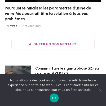
Pourquoi réinitialiser les paramètres d’usine de
votre Mac pourrait être la solution à tous vos
problèmes
Par
Yves
7 février 2026
AJOUTER UN COMMENTAIRE
Comment faire le signe arobase (@) sur
un clavier AZERTY ?
Nous utilisons des cookies pour vous garantir la meilleure
7 juillet 2026
expérience sur notre site web. Si vous continuez à utiliser ce
site, nous supposerons que vous en êtes satisfait.
Comment Préparer Vos Photos Pour Les
OK
Réseaux Sociaux Sans Passer Par
Photoshop