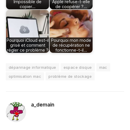
Impossible de
Apple refuse-t-elle
copier…
de coopérer ?…
Pourquoi iCloud est-il
Pourquoi mon mode
grisé et comment
de récupération ne
régler ce problème ?
fonctionne-t-il…
dépannage informatique
espace disque
mac
optimisation mac
problème de stockage
a_demain