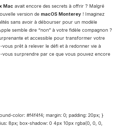
x Mac
avait encore des secrets à offrir ? Malgré
 nouvelle version de
macOS Monterey
! Imaginez
alités sans avoir à débourser pour un modèle
pple semble dire “non” à votre fidèle compagnon ?
rprenante et accessible pour transformer votre
ous prêt à relever le défi et à redonner vie à
ssez-vous surprendre par ce que vous pouvez encore
round-color: #f4f4f4; margin: 0; padding: 20px; }
dius: 8px; box-shadow: 0 4px 10px rgba(0, 0, 0,