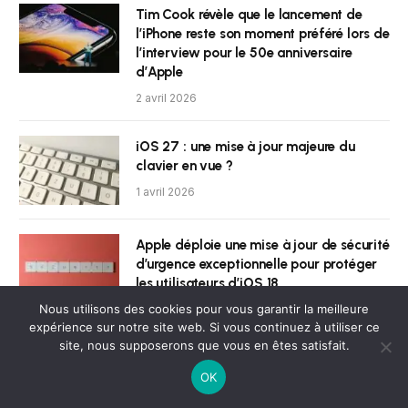
Tim Cook révèle que le lancement de
l’iPhone reste son moment préféré lors de
l’interview pour le 50e anniversaire
d’Apple
2 avril 2026
iOS 27 : une mise à jour majeure du
clavier en vue ?
1 avril 2026
Apple déploie une mise à jour de sécurité
d’urgence exceptionnelle pour protéger
les utilisateurs d’iOS 18
Nous utilisons des cookies pour vous garantir la meilleure
1 avril 2026
expérience sur notre site web. Si vous continuez à utiliser ce
site, nous supposerons que vous en êtes satisfait.
Les AirPods Max 2 débarquent enfin
dans les boutiques Apple
OK
1 avril 2026