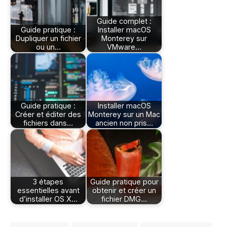
Guide complet :
Guide pratique :
Installer macOS
Dupliquer un fichier
Monterey sur
ou un…
VMware…
Guide pratique :
Installer macOS
Créer et éditer des
Monterey sur un Mac
fichiers dans…
ancien non pris…
3 étapes
Guide pratique pour
essentielles avant
obtenir et créer un
d’installer OS X…
fichier DMG…