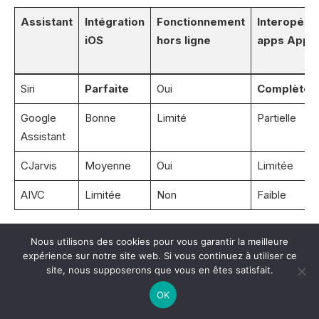
Assistant
Intégration
Fonctionnement
Interopérab
iOS
hors ligne
apps Appl
Siri
Parfaite
Oui
Complète
Google
Bonne
Limité
Partielle
Assistant
CJarvis
Moyenne
Oui
Limitée
AIVC
Limitée
Non
Faible
Nous utilisons des cookies pour vous garantir la meilleure
Comment optimiser l’utilisation
expérience sur notre site web. Si vous continuez à utiliser ce
d’une alternative gratuite à Siri sur
site, nous supposerons que vous en êtes satisfait.
iPhone ?
OK