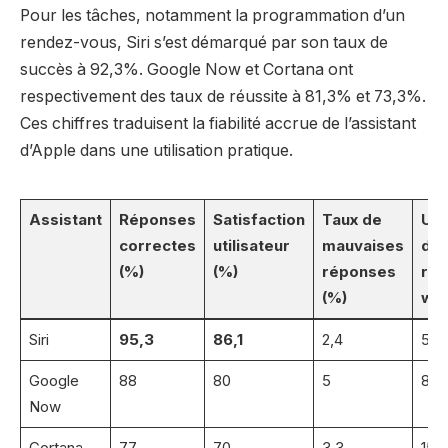
Pour les tâches, notamment la programmation d’un
rendez-vous, Siri s’est démarqué par son taux de
succès à 92,3%. Google Now et Cortana ont
respectivement des taux de réussite à 81,3% et 73,3%.
Ces chiffres traduisent la fiabilité accrue de l’assistant
d’Apple dans une utilisation pratique.
Assistant
Réponses
Satisfaction
Taux de
Uti
correctes
utilisateur
mauvaises
de
(%)
(%)
réponses
rec
(%)
web
Siri
95,3
86,1
2,4
5
Google
88
80
5
80
Now
Cortana
77
70
3,3
15