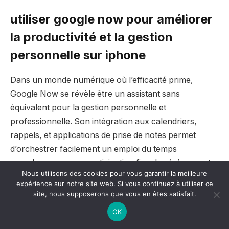
utiliser google now pour améliorer
la productivité et la gestion
personnelle sur iphone
Dans un monde numérique où l’efficacité prime,
Google Now se révèle être un assistant sans
équivalent pour la gestion personnelle et
professionnelle. Son intégration aux calendriers,
rappels, et applications de prise de notes permet
d’orchestrer facilement un emploi du temps
complexe, avec une anticipation fine des évènements
Nous utilisons des cookies pour vous garantir la meilleure
et tâches à effectuer.
expérience sur notre site web. Si vous continuez à utiliser ce
site, nous supposerons que vous en êtes satisfait.
Pour les professionnels, la compatibilité avec
OK
Microsoft Outlook ou Google Workspace garantit une