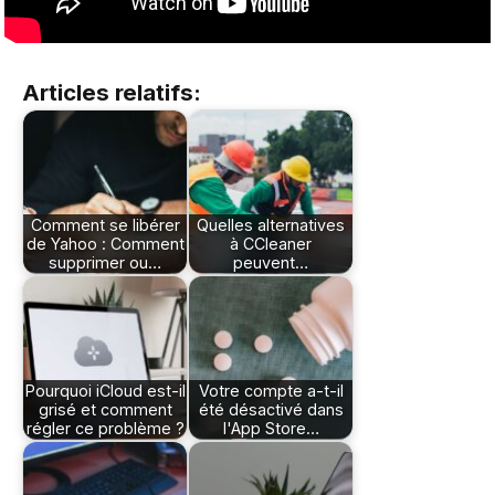
Articles relatifs:
Comment se libérer
Quelles alternatives
de Yahoo : Comment
à CCleaner
supprimer ou…
peuvent…
Pourquoi iCloud est-il
Votre compte a-t-il
grisé et comment
été désactivé dans
régler ce problème ?
l'App Store…