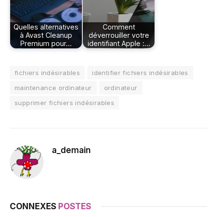
Quelles alternatives
Comment
à Avast Cleanup
déverrouiller votre
Premium pour…
identifiant Apple :…
fichiers indésirables
identifier fichiers indésirables
maintenance ordinateur
ordinateur
supprimer fichiers indésirables
a_demain
CONNEXES
POSTES