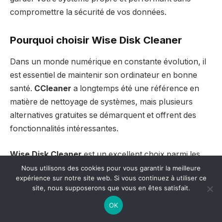
compromettre la sécurité de vos données.
Pourquoi choisir Wise Disk Cleaner
Dans un monde numérique en constante évolution, il
est essentiel de maintenir son ordinateur en bonne
santé.
CCleaner
a longtemps été une référence en
matière de nettoyage de systèmes, mais plusieurs
alternatives gratuites se démarquent et offrent des
fonctionnalités intéressantes.
Wise Disk Cleaner
est un excellent choix parmi les
alternatives gratuites à CCleaner. Cet outil est conçu
Nous utilisons des cookies pour vous garantir la meilleure
expérience sur notre site web. Si vous continuez à utiliser ce
pour libérer de l’espace sur votre disque dur en
site, nous supposerons que vous en êtes satisfait.
supprimant les fichiers inutiles. Il est intuitif et propose
OK
une interface conviviale, rendant le nettoyage de
votre système accessible même aux utilisateurs les