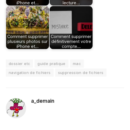
iPhone et…
lecture…
Comment supprimer
Comment supprimer
plusieurs photos sur
définitivement votre
iPhone et…
compte…
dossier etc
guide pratique
mac
navigation de fichiers
suppression de fichiers
a_demain