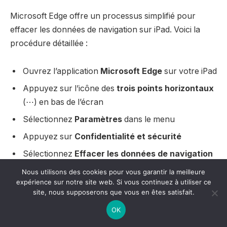
Microsoft Edge offre un processus simplifié pour
effacer les données de navigation sur iPad. Voici la
procédure détaillée :
Ouvrez l’application
Microsoft Edge
sur votre iPad
Appuyez sur l’icône des
trois points horizontaux
(⋯) en bas de l’écran
Sélectionnez
Paramètres
dans le menu
Appuyez sur
Confidentialité et sécurité
Sélectionnez
Effacer les données de navigation
Choisissez les éléments à supprimer (Historique,
Nous utilisons des cookies pour vous garantir la meilleure
expérience sur notre site web. Si vous continuez à utiliser ce
Cookies, Cache, etc.)
site, nous supposerons que vous en êtes satisfait.
Appuyez sur
Effacer maintenant
pour confirmer
OK