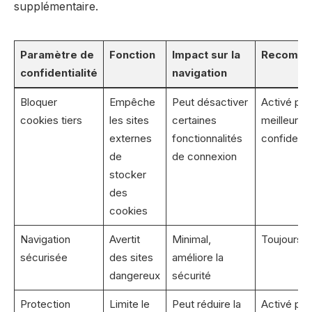
supplémentaire.
Paramètre de
Fonction
Impact sur la
Recomma
confidentialité
navigation
Bloquer
Empêche
Peut désactiver
Activé pou
cookies tiers
les sites
certaines
meilleure
externes
fonctionnalités
confidentia
de
de connexion
stocker
des
cookies
Navigation
Avertit
Minimal,
Toujours a
sécurisée
des sites
améliore la
dangereux
sécurité
Protection
Limite le
Peut réduire la
Activé pou