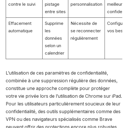
contre le suivi
pistage
personnalisation
meilleure
entre sites
confidentia
Effacement
Supprime
Nécessite de
Configurer
automatique
les
se reconnecter
vos besoi
données
régulièrement
selon un
calendrier
L’utilisation de ces paramètres de confidentialité,
combinée à une suppression régulière des données,
constitue une approche complète pour protéger
votre vie privée lors de l’utilisation de Chrome sur iPad.
Pour les utilisateurs particulièrement soucieux de leur
confidentialité, des outils supplémentaires comme des
VPN ou des navigateurs spécialisés comme Brave
peuvent offrir des protections encore plus robustes.