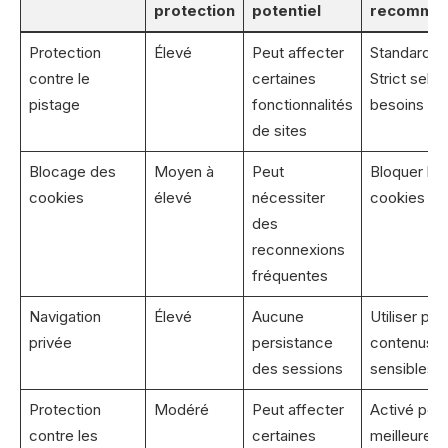
protection
potentiel
recomma
Protection
Élevé
Peut affecter
Standard o
contre le
certaines
Strict selon
pistage
fonctionnalités
besoins
de sites
Blocage des
Moyen à
Peut
Bloquer les
cookies
élevé
nécessiter
cookies tie
des
reconnexions
fréquentes
Navigation
Élevé
Aucune
Utiliser pou
privée
persistance
contenus
des sessions
sensibles
Protection
Modéré
Peut affecter
Activé pou
contre les
certaines
meilleure