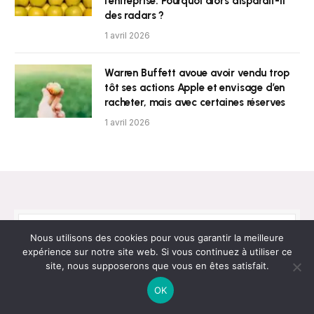
l’entreprise. Pourquoi alors disparaît-il
des radars ?
1 avril 2026
Warren Buffett avoue avoir vendu trop
tôt ses actions Apple et envisage d’en
racheter, mais avec certaines réserves
1 avril 2026
Nous utilisons des cookies pour vous garantir la meilleure
Newsletter
expérience sur notre site web. Si vous continuez à utiliser ce
site, nous supposerons que vous en êtes satisfait.
Obtenez les dernières nouvelles !
OK