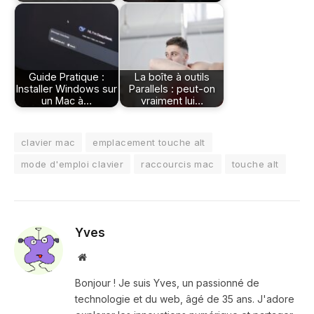
Guide Pratique :
La boîte à outils
Installer Windows sur
Parallels : peut-on
un Mac à…
vraiment lui…
clavier mac
emplacement touche alt
mode d'emploi clavier
raccourcis mac
touche alt
Yves
Site
web
Bonjour ! Je suis Yves, un passionné de
technologie et du web, âgé de 35 ans. J'adore