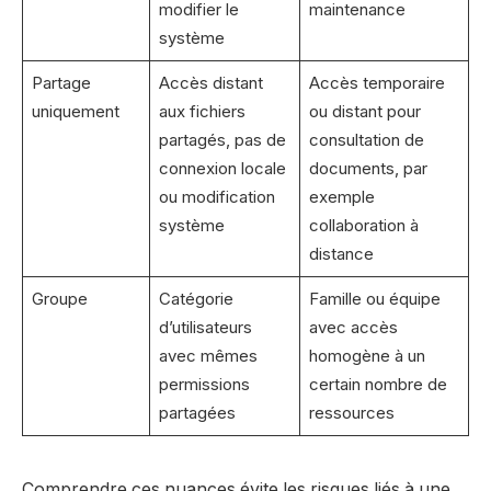
modifier le
maintenance
système
Partage
Accès distant
Accès temporaire
uniquement
aux fichiers
ou distant pour
partagés, pas de
consultation de
connexion locale
documents, par
ou modification
exemple
système
collaboration à
distance
Groupe
Catégorie
Famille ou équipe
d’utilisateurs
avec accès
avec mêmes
homogène à un
permissions
certain nombre de
partagées
ressources
Comprendre ces nuances évite les risques liés à une