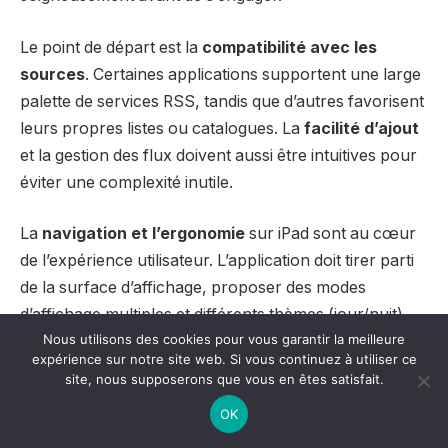
Le point de départ est la
compatibilité avec les
sources
. Certaines applications supportent une large
palette de services RSS, tandis que d’autres favorisent
leurs propres listes ou catalogues. La
facilité d’ajout
et la gestion des flux doivent aussi être intuitives pour
éviter une complexité inutile.
La
navigation et l’ergonomie
sur iPad sont au cœur
de l’expérience utilisateur. L’application doit tirer parti
de la surface d’affichage, proposer des modes
d’affichage multiples et différents thèmes (jour/nuit)
Nous utilisons des cookies pour vous garantir la meilleure
pour s’adapter à tous les contextes. Ensuite, la
expérience sur notre site web. Si vous continuez à utiliser ce
synchronisation multi-appareils
reste une
site, nous supposerons que vous en êtes satisfait.
caractéristique incontournable pour les utilisateurs
OK
mobiles multi-terminaux.