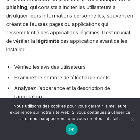
phishing
, qui consiste à inciter les utilisateurs à
divulguer leurs informations personnelles, souvent en
créant de fausses pages ou applications qui
ressemblent à des applications légitimes. Il est crucial
de vérifier la
légitimité
des applications avant de les
installer.
Vérifiez les avis des utilisateurs
Examinez le nombre de téléchargements
Analysez l’apparence et la description de
l’application
Nous utilisons des cookies pour vous garantir la meilleure
Assurez-vous que le développeur est reconnu
expérience sur notre site web. Si vous continuez à utiliser ce
site, nous supposerons que vous en êtes satisfait.
Les applications, même sur des plateformes
OK
sécurisées, peuvent être utilisées pour accéder à des