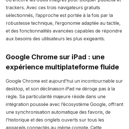
trackers. Avec ces trois navigateurs gratuits
sélectionnés, l’approche est portée à la fois par la
robustesse technique, l’ergonomie adaptée au tactile,
et des fonctionnalités avancées capables de répondre
aux besoins des utilisateurs les plus exigeants.
Google Chrome sur iPad : une
expérience multiplateforme fluide
Google Chrome est aujourd’hui un incontournable sur
desktop, et son déclinaison iPad ne déroge pas à la
règle. Sa particularité majeure réside dans une
intégration poussée avec l’écosystème Google, offrant
une synchronisation automatique des favoris, de
l’historique et des onglets ouverts sur tous les
appareils connectés au même compte. Cette