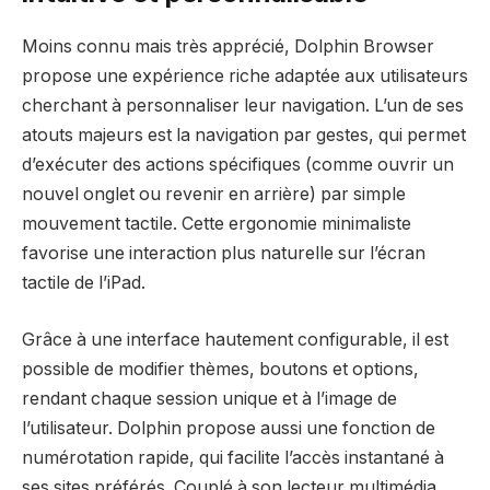
Moins connu mais très apprécié, Dolphin Browser
propose une expérience riche adaptée aux utilisateurs
cherchant à personnaliser leur navigation. L’un de ses
atouts majeurs est la navigation par gestes, qui permet
d’exécuter des actions spécifiques (comme ouvrir un
nouvel onglet ou revenir en arrière) par simple
mouvement tactile. Cette ergonomie minimaliste
favorise une interaction plus naturelle sur l’écran
tactile de l’iPad.
Grâce à une interface hautement configurable, il est
possible de modifier thèmes, boutons et options,
rendant chaque session unique et à l’image de
l’utilisateur. Dolphin propose aussi une fonction de
numérotation rapide, qui facilite l’accès instantané à
ses sites préférés. Couplé à son lecteur multimédia