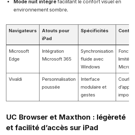
Mode nuit intégré
facilitant le confort visuel en
environnement sombre.
Navigateurs
Atouts pour
Spécificités
Contra
iPad
Microsoft
Intégration
Synchronisation
Fonction
Edge
Microsoft 365
fluide avec
limitées
Windows
Microso
Vivaldi
Personnalisation
Interface
Courbe
poussée
modulaire et
d’appre
gestes
importa
UC Browser et Maxthon : légèreté
et facilité d’accès sur iPad