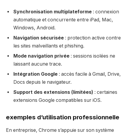
Synchronisation multiplateforme
: connexion
automatique et concurrente entre iPad, Mac,
Windows, Android.
Navigation sécurisée
: protection active contre
les sites malveillants et phishing.
Mode navigation privée
: sessions isolées ne
laissant aucune trace.
Intégration Google
: accès facile à Gmail, Drive,
Docs depuis le navigateur.
Support des extensions (limitées)
: certaines
extensions Google compatibles sur iOS.
exemples d’utilisation professionnelle
En entreprise, Chrome s’appuie sur son système