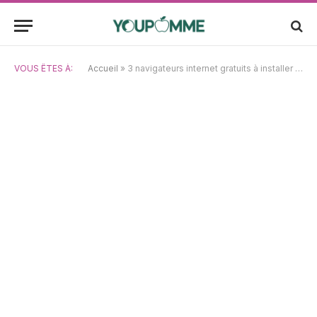
VOUS ÊTES À:
Accueil
»
3 navigateurs internet gratuits à installer sur votre iPad