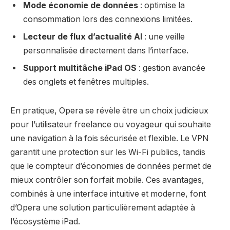
Mode économie de données
: optimise la
consommation lors des connexions limitées.
Lecteur de flux d’actualité AI
: une veille
personnalisée directement dans l’interface.
Support multitâche iPad OS
: gestion avancée
des onglets et fenêtres multiples.
En pratique, Opera se révèle être un choix judicieux
pour l’utilisateur freelance ou voyageur qui souhaite
une navigation à la fois sécurisée et flexible. Le VPN
garantit une protection sur les Wi-Fi publics, tandis
que le compteur d’économies de données permet de
mieux contrôler son forfait mobile. Ces avantages,
combinés à une interface intuitive et moderne, font
d’Opera une solution particulièrement adaptée à
l’écosystème iPad.