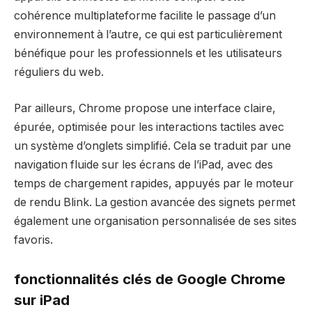
cohérence multiplateforme facilite le passage d’un
environnement à l’autre, ce qui est particulièrement
bénéfique pour les professionnels et les utilisateurs
réguliers du web.
Par ailleurs, Chrome propose une interface claire,
épurée, optimisée pour les interactions tactiles avec
un système d’onglets simplifié. Cela se traduit par une
navigation fluide sur les écrans de l’iPad, avec des
temps de chargement rapides, appuyés par le moteur
de rendu Blink. La gestion avancée des signets permet
également une organisation personnalisée de ses sites
favoris.
fonctionnalités clés de Google Chrome
sur iPad