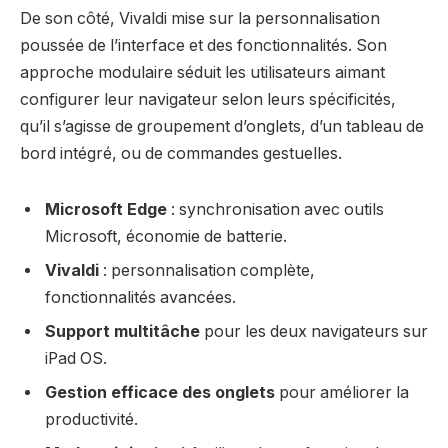
De son côté, Vivaldi mise sur la personnalisation
poussée de l’interface et des fonctionnalités. Son
approche modulaire séduit les utilisateurs aimant
configurer leur navigateur selon leurs spécificités,
qu’il s’agisse de groupement d’onglets, d’un tableau de
bord intégré, ou de commandes gestuelles.
Microsoft Edge
: synchronisation avec outils
Microsoft, économie de batterie.
Vivaldi
: personnalisation complète,
fonctionnalités avancées.
Support multitâche
pour les deux navigateurs sur
iPad OS.
Gestion efficace des onglets
pour améliorer la
productivité.