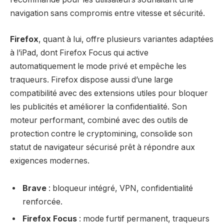
navigation sans compromis entre vitesse et sécurité.
Firefox
, quant à lui, offre plusieurs variantes adaptées
à l’iPad, dont Firefox Focus qui active
automatiquement le mode privé et empêche les
traqueurs. Firefox dispose aussi d’une large
compatibilité avec des extensions utiles pour bloquer
les publicités et améliorer la confidentialité. Son
moteur performant, combiné avec des outils de
protection contre le cryptomining, consolide son
statut de navigateur sécurisé prêt à répondre aux
exigences modernes.
Brave
: bloqueur intégré, VPN, confidentialité
renforcée.
Firefox Focus
: mode furtif permanent, traqueurs