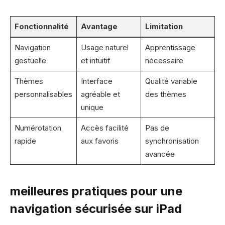
Fonctionnalité
Avantage
Limitation
Navigation
Usage naturel
Apprentissage
gestuelle
et intuitif
nécessaire
Thèmes
Interface
Qualité variable
personnalisables
agréable et
des thèmes
unique
Numérotation
Accès facilité
Pas de
rapide
aux favoris
synchronisation
avancée
meilleures pratiques pour une
navigation sécurisée sur iPad