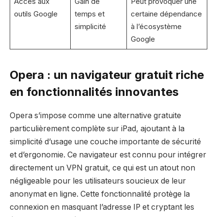
Accès aux
Gain de
Peut provoquer une
outils Google
temps et
certaine dépendance
simplicité
à l’écosystème
Google
Opera : un navigateur gratuit riche
en fonctionnalités innovantes
Opera s’impose comme une alternative gratuite
particulièrement complète sur iPad, ajoutant à la
simplicité d’usage une couche importante de sécurité
et d’ergonomie. Ce navigateur est connu pour intégrer
directement un VPN gratuit, ce qui est un atout non
négligeable pour les utilisateurs soucieux de leur
anonymat en ligne. Cette fonctionnalité protège la
connexion en masquant l’adresse IP et cryptant les