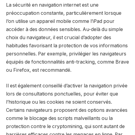
La sécurité en navigation internet est une
préoccupation constante, particulièrement lorsque
l’on utilise un appareil mobile comme l’iPad pour
accéder à des données sensibles. Au-delà du simple
choix du navigateur, il est crucial d’adopter des
habitudes favorisant la protection de vos informations
personnelles. Par exemple, privilégier les navigateurs
équipés de fonctionnalités anti-tracking, comme Brave
ou Firefox, est recommandé.
Il est également conseillé d’activer la navigation privée
lors de consultations ponctuelles, pour éviter que
l’historique ou les cookies ne soient conservés.
Certains navigateurs proposent des options avancées
comme le blocage des scripts malveillants ou la
protection contre le cryptomining, qui sont autant de
barrières efficaces contre les menaces en ligne. Par