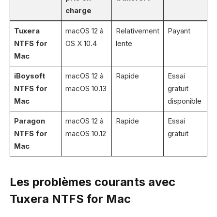
charge
Tuxera
macOS 12 à
Relativement
Payant
NTFS for
OS X 10.4
lente
Mac
iBoysoft
macOS 12 à
Rapide
Essai
NTFS for
macOS 10.13
gratuit
Mac
disponible
Paragon
macOS 12 à
Rapide
Essai
NTFS for
macOS 10.12
gratuit
Mac
Les problèmes courants avec
Tuxera NTFS for Mac