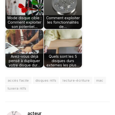
Mode disque cible :
Comment exploiter
Comment exploiter
les fonctionnalités
son potentiel…
de…
Avez-vous déjà
Quels sont les 5
pensé à dupliquer
disques durs
votre disque dur…
externes les plus…
accès facile
disques ntfs
lecture-écriture
mac
tuxera ntfs
acteur