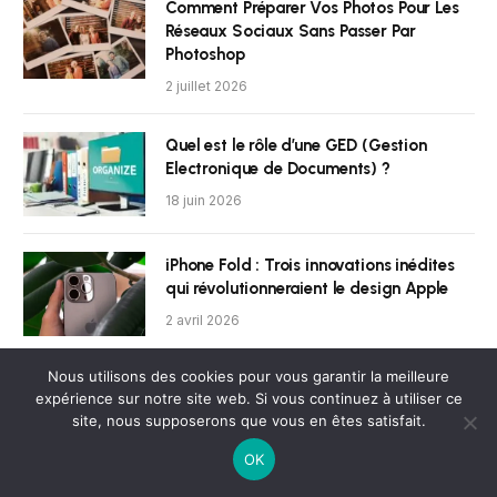
Comment Préparer Vos Photos Pour Les
Réseaux Sociaux Sans Passer Par
Photoshop
2 juillet 2026
Quel est le rôle d’une GED (Gestion
Electronique de Documents) ?
18 juin 2026
iPhone Fold : Trois innovations inédites
qui révolutionneraient le design Apple
2 avril 2026
Nous utilisons des cookies pour vous garantir la meilleure
Tim Cook révèle que le lancement de
expérience sur notre site web. Si vous continuez à utiliser ce
l’iPhone reste son moment préféré lors de
site, nous supposerons que vous en êtes satisfait.
l’interview pour le 50e anniversaire
d’Apple
OK
2 avril 2026