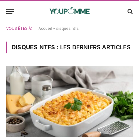
VOUS ÊTES À:
Accueil
»
disques ntfs
DISQUES NTFS
: LES DERNIERS ARTICLES