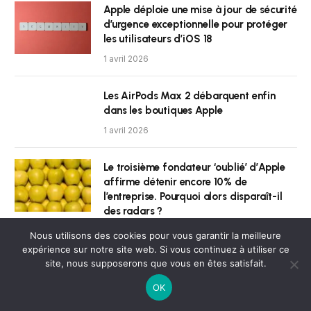
Apple déploie une mise à jour de sécurité
d’urgence exceptionnelle pour protéger
les utilisateurs d’iOS 18
1 avril 2026
Les AirPods Max 2 débarquent enfin
dans les boutiques Apple
1 avril 2026
Le troisième fondateur ‘oublié’ d’Apple
affirme détenir encore 10% de
l’entreprise. Pourquoi alors disparaît-il
des radars ?
1 avril 2026
Nous utilisons des cookies pour vous garantir la meilleure
expérience sur notre site web. Si vous continuez à utiliser ce
site, nous supposerons que vous en êtes satisfait.
Warren Buffett avoue avoir vendu trop
tôt ses actions Apple et envisage d’en
OK
racheter, mais avec certaines réserves