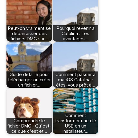
Peut-on vraiment se
Pourquoi revenir à
débarrasser des
Catalina : Les
fichiers DMG sur…
avantages…
Guide détaillé pour
Comment passer à
télécharger ou créer
macOS Catalina :
un fichier…
êtes-vous prêt à…
Comment
Comprendre le
transformer une clé
fichier DMG : Qu'est-
USB en un
ce que c'est et…
installateur…