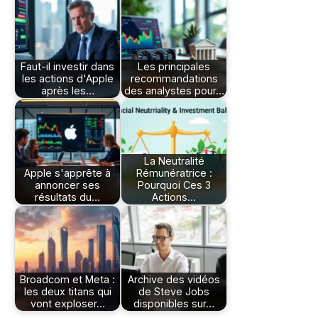
Faut-il investir dans
Les principales
les actions d'Apple
recommandations
après les…
des analystes pour…
La Neutralité
Apple s'apprête à
Rémunératrice :
annoncer ses
Pourquoi Ces 3
résultats du…
Actions…
Broadcom et Meta :
Archive des vidéos
les deux titans qui
de Steve Jobs
vont exploser…
disponibles sur…