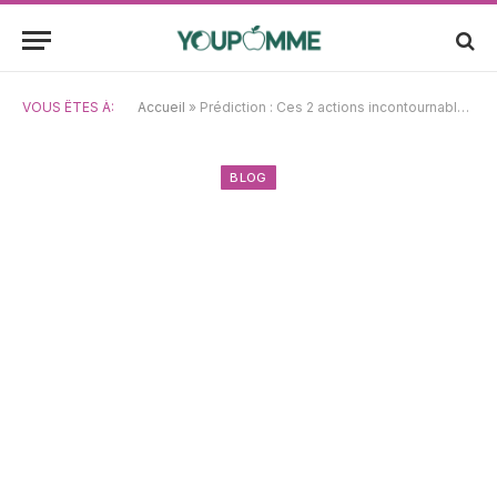
VOUS ÊTES À:
Accueil
»
Prédiction : Ces 2 actions incontournables vont rejoindre Nvidia, Apple, Alphabet et Microsoft dans le club des 3 000 milliards de dollars d’ici 2027
BLOG