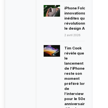
iPhone Fold : Trois
innovations
inédites qui
révolutionneraient
le design Apple
2 avril 2026
Tim Cook
révèle que
le
lancement
de l’iPhone
reste son
moment
préféré lors
de
l’interview
pour le 50e
anniversaire