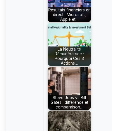
Résultats financiers en
direct : Microsoft,
Apple et…
La Neutralité
Rémunératrice :
Pourquoi Ces 3
Actions…
Steve Jobs vs Bill
Gates : différence et
comparaison…