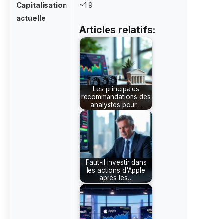
Capitalisation
~1 9
actuelle
Articles relatifs:
Les principales
recommandations des
analystes pour…
Faut-il investir dans
les actions d'Apple
après les…