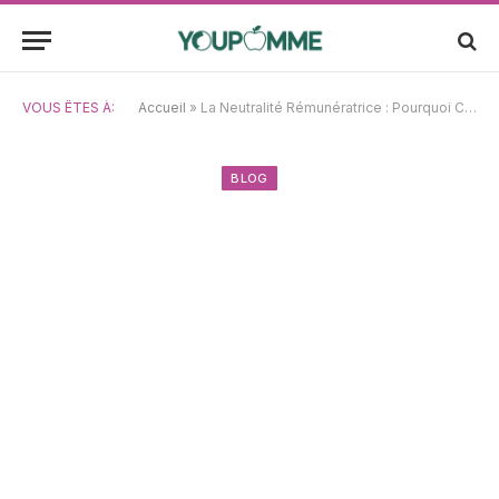
VOUS ÊTES À:
Accueil
»
La Neutralité Rémunératrice : Pourquoi Ces 3 Actions Sont Plus Avantageuses Qu’Amazon, Apple et Alphabet
BLOG