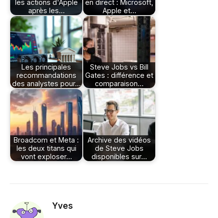
les actions d'Apple
en direct : Microsoft,
après les…
Apple et…
Les principales
Steve Jobs vs Bill
recommandations
Gates : différence et
des analystes pour…
comparaison…
Broadcom et Meta :
Archive des vidéos
les deux titans qui
de Steve Jobs
vont exploser…
disponibles sur…
Yves