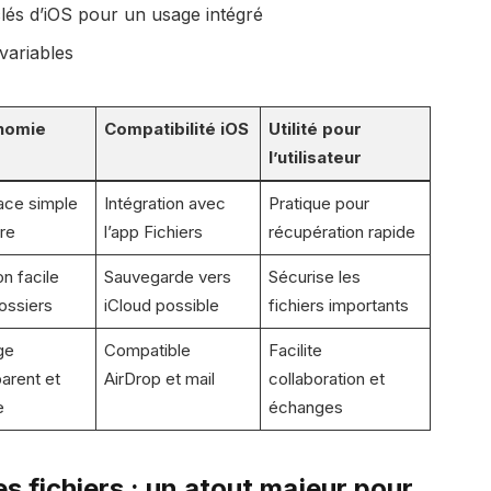
 clés d’iOS pour un usage intégré
variables
nomie
Compatibilité iOS
Utilité pour
l’utilisateur
face simple
Intégration avec
Pratique pour
ire
l’app Fichiers
récupération rapide
on facile
Sauvegarde vers
Sécurise les
ossiers
iCloud possible
fichiers importants
ge
Compatible
Facilite
parent et
AirDrop et mail
collaboration et
e
échanges
s fichiers : un atout majeur pour