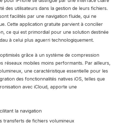
e pour iPhone se distingue par une interface claire
té des utilisateurs dans la gestion de leurs fichiers.
nt facilités par une navigation fluide, qui ne
que. Cette application gratuite parvient à concilier
ion, ce qui est primordial pour une solution destinée
ambdau à celui plus aguerri technologiquement.
 optimisés grâce à un système de compression
des réseaux mobiles moins performants. Par ailleurs,
olumineux, une caractéristique essentielle pour les
égration des fonctionnalités natives iOS, telles que
chronisation avec iCloud, apporte une
cilitant la navigation
 transferts de fichiers volumineux