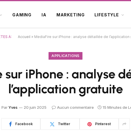
GAMING
IA
MARKETING
LIFESTYLE
TES À:
Accueil
»
MediaFire sur iPhone : analyse détaillée de l’application 
APPLICATIONS
 sur iPhone : analyse dé
l’application gratuite
Par
Yves
20 juin 2025
Aucun commentaire
15 Minutes de L
Facebook
Twitter
Pinterest