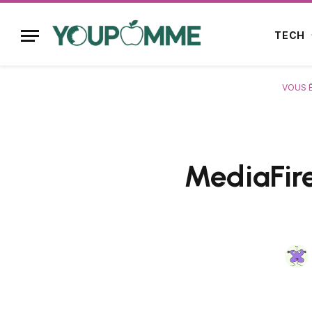
TECH
VOUS Ê
MediaFire