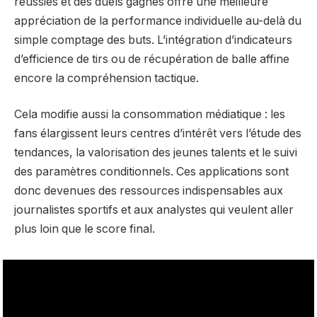
réussies et des duels gagnés offre une meilleure
appréciation de la performance individuelle au-delà du
simple comptage des buts. L’intégration d’indicateurs
d’efficience de tirs ou de récupération de balle affine
encore la compréhension tactique.
Cela modifie aussi la consommation médiatique : les
fans élargissent leurs centres d’intérêt vers l’étude des
tendances, la valorisation des jeunes talents et le suivi
des paramètres conditionnels. Ces applications sont
donc devenues des ressources indispensables aux
journalistes sportifs et aux analystes qui veulent aller
plus loin que le score final.