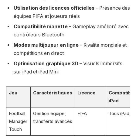
Utilisation des licences officielles
– Présence des
équipes FIFA et joueurs réels
Compatibilité manette
– Gameplay amélioré avec
contrôleurs Bluetooth
Modes multijoueur en ligne
– Rivalité mondiale et
compétitions en direct
Optimisation graphique 3D
– Visuels immersifs
sur iPad et iPad Mini
Jeu
Caractéristiques
Licence
Compatibili
iPad
Football
Gestion équipe,
FIFA
Tous iPad
Manager
transferts avancés
Touch