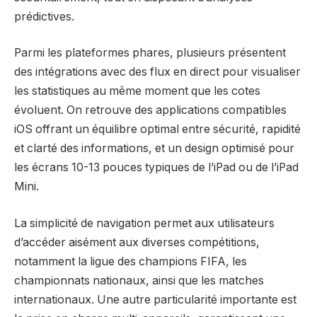
prédictives.
Parmi les plateformes phares, plusieurs présentent
des intégrations avec des flux en direct pour visualiser
les statistiques au même moment que les cotes
évoluent. On retrouve des applications compatibles
iOS offrant un équilibre optimal entre sécurité, rapidité
et clarté des informations, et un design optimisé pour
les écrans 10-13 pouces typiques de l’iPad ou de l’iPad
Mini.
La simplicité de navigation permet aux utilisateurs
d’accéder aisément aux diverses compétitions,
notamment la ligue des champions FIFA, les
championnats nationaux, ainsi que les matches
internationaux. Une autre particularité importante est