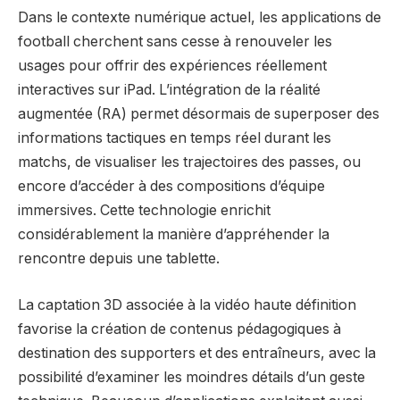
Dans le contexte numérique actuel, les applications de
football cherchent sans cesse à renouveler les
usages pour offrir des expériences réellement
interactives sur iPad. L’intégration de la réalité
augmentée (RA) permet désormais de superposer des
informations tactiques en temps réel durant les
matchs, de visualiser les trajectoires des passes, ou
encore d’accéder à des compositions d’équipe
immersives. Cette technologie enrichit
considérablement la manière d’appréhender la
rencontre depuis une tablette.
La captation 3D associée à la vidéo haute définition
favorise la création de contenus pédagogiques à
destination des supporters et des entraîneurs, avec la
possibilité d’examiner les moindres détails d’un geste