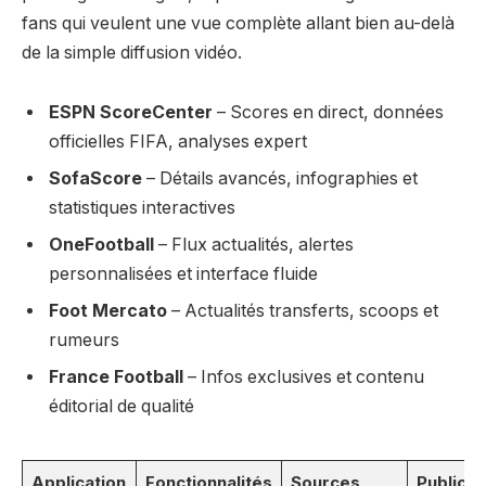
fans qui veulent une vue complète allant bien au-delà
de la simple diffusion vidéo.
ESPN ScoreCenter
– Scores en direct, données
officielles FIFA, analyses expert
SofaScore
– Détails avancés, infographies et
statistiques interactives
OneFootball
– Flux actualités, alertes
personnalisées et interface fluide
Foot Mercato
– Actualités transferts, scoops et
rumeurs
France Football
– Infos exclusives et contenu
éditorial de qualité
Application
Fonctionnalités
Sources
Public