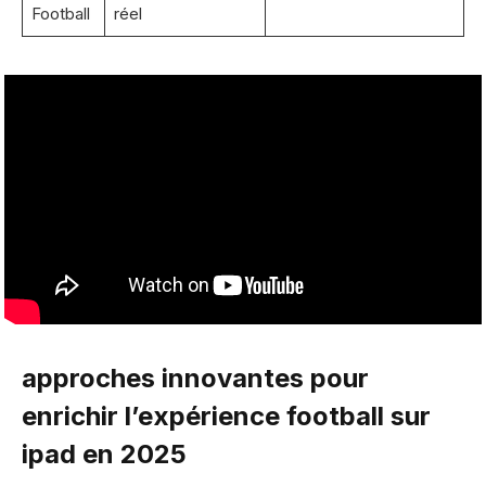
Football
réel
approches innovantes pour
enrichir l’expérience football sur
ipad en 2025