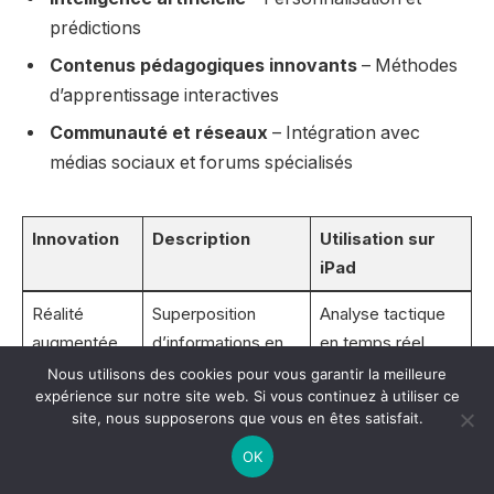
prédictions
Contenus pédagogiques innovants
– Méthodes
d’apprentissage interactives
Communauté et réseaux
– Intégration avec
médias sociaux et forums spécialisés
Innovation
Description
Utilisation sur
iPad
Réalité
Superposition
Analyse tactique
augmentée
d’informations en
en temps réel
live
Nous utilisons des cookies pour vous garantir la meilleure
expérience sur notre site web. Si vous continuez à utiliser ce
Captation 3D
Visualisation des
Vidéos
site, nous supposerons que vous en êtes satisfait.
gestes sportifs
pédagogiques
OK
immersives