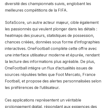
diversité des championnats suivis, englobant les
meilleures compétitions de la FIFA.
SofaScore, un autre acteur majeur, cible également
les passionnés qui veulent plonger dans les détails :
heatmaps des joueurs, statistiques de possession,
chances créées, données sous forme d’infographies
interactives. OneFootball complète cette offre avec
une interface utilisateur moderne et épurée, rendant
la lecture des informations plus agréable. De plus,
OneFootball intègre un flux d’actualités issues de
sources réputées telles que Foot Mercato, France
Football, et propose des alertes personnalisées selon
les préférences de l’utilisateur.
Ces applications représentent un véritable
prolongement digital, répondant aux exigences des