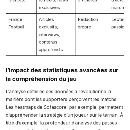
exclusives
marché
France
Articles
Rédaction
Lecteurs
Football
exclusifs,
propre
passionn
interviews,
contenus
approfondis
l’impact des statistiques avancées sur
la compréhension du jeu
L’analyse détaillée des données a révolutionné la
manière dont les supporters perçoivent les matchs.
Les heatmaps de Sofascore, par exemple, permettent
d’appréhender la stratégie d’un joueur sur le terrain. À
titre d’exemple, la profondeur d’analyse des passes