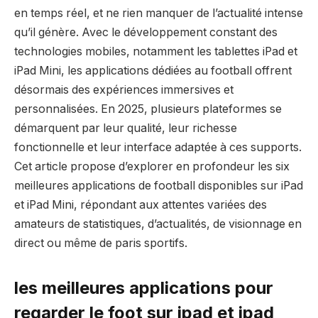
en temps réel, et ne rien manquer de l’actualité intense
qu’il génère. Avec le développement constant des
technologies mobiles, notamment les tablettes iPad et
iPad Mini, les applications dédiées au football offrent
désormais des expériences immersives et
personnalisées. En 2025, plusieurs plateformes se
démarquent par leur qualité, leur richesse
fonctionnelle et leur interface adaptée à ces supports.
Cet article propose d’explorer en profondeur les six
meilleures applications de football disponibles sur iPad
et iPad Mini, répondant aux attentes variées des
amateurs de statistiques, d’actualités, de visionnage en
direct ou même de paris sportifs.
les meilleures applications pour
regarder le foot sur ipad et ipad