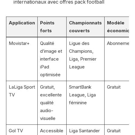
internationaux avec offres pack football
Application
Points
Championnats
Modèle
forts
couverts
économiqu
Movistar+
Qualité
Ligue des
Abonnement
d’image et
Champions,
interface
Liga, Premier
iPad
League
optimisée
LaLiga Sport
Gratuit,
SmartBank
Gratuit
TV
excellente
League, Liga
qualité
féminine
audio-
visuelle
Gol TV
Accessible
Liga Santander
Gratuit