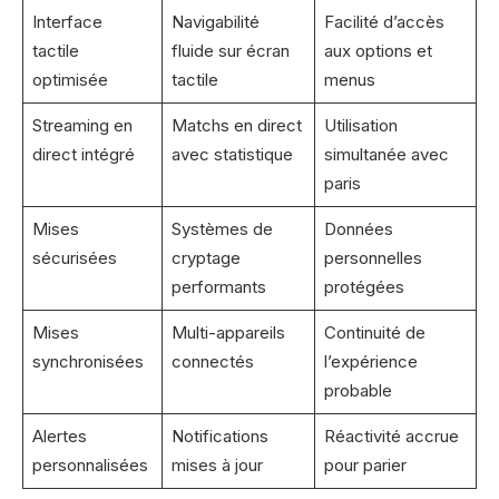
Interface
Navigabilité
Facilité d’accès
tactile
fluide sur écran
aux options et
optimisée
tactile
menus
Streaming en
Matchs en direct
Utilisation
direct intégré
avec statistique
simultanée avec
paris
Mises
Systèmes de
Données
sécurisées
cryptage
personnelles
performants
protégées
Mises
Multi-appareils
Continuité de
synchronisées
connectés
l’expérience
probable
Alertes
Notifications
Réactivité accrue
personnalisées
mises à jour
pour parier