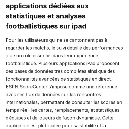
applications dédiées aux
statistiques et analyses
footballistiques sur ipad
Pour les utilisateurs qui ne se cantonnent pas à
regarder les matchs, le suivi détaillé des performances
joue un rôle essentiel dans leur expérience
footballistique. Plusieurs applications iPad proposent
des bases de données très complètes ainsi que des
fonctionnalités avancées de statistiques en direct.
ESPN ScoreCenter s’impose comme une référence
avec ses flux de données sur les rencontres
internationales, permettant de consulter les scores en
temps réel, les cartes, remplacements, et statistiques
d’équipes et de joueurs de façon dynamique. Cette
application est plébiscitée pour sa stabilité et la