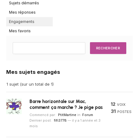
Sujets démarrés
Mes réponses
Engagements
Mes favoris
Mes sujets engagés
1 sujet (sur un total de 1)
Barre horizontale sur Mac,
12
VOIX
comment ça marche ? Je pige pas
31
POSTES
Commencé par:
PtitMartine
in:
Forum
Dernier post:
fifi3778
—
il y a 1 année et 3
mois