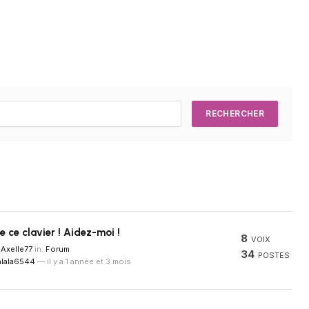
 ce clavier ! Aidez-moi !
8
VOIX
Axelle77
in:
Forum
34
POSTES
alala6544
—
il y a 1 année et 3 mois