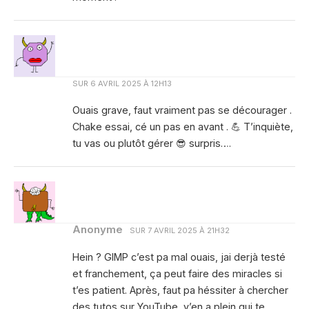
SUR
6 AVRIL 2025 À 12H13
Ouais grave, faut vraiment pas se décourager .
Chake essai, cé un pas en avant . 💪 T’inquiète,
tu vas ou plutôt gérer 😎 surpris….
Anonyme
SUR
7 AVRIL 2025 À 21H32
Hein ? GIMP c’est pa mal ouais, jai derjà testé
et franchement, ça peut faire des miracles si
t’es patient. Après, faut pa héssiter à chercher
des tutos sur YouTube, y’en a plein qui te