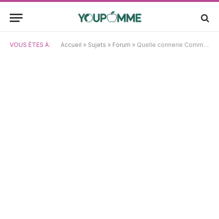
VOUS ÊTES À:
Accueil
»
Sujets
»
Forum
»
Quelle connerie Comment détramayer une photo scannée ?